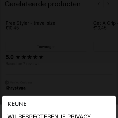
Gerelateerde producten
Free Styler - travel size
Get A Grip -
€10.45
€10.45
Toevoegen
New content loaded
5.0
Based on 7 reviews
Verified Customer
Khrystyna
Zeer goed product. Bedankt 
WIJ RESPECTEREN JE PRIVACY
2 maanden geleden