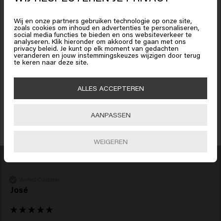
Het lijkt erop dat je in
United
States of America
bent
Wij en onze partners gebruiken technologie op onze site,
zoals cookies om inhoud en advertenties te personaliseren,
social media functies te bieden en ons websiteverkeer te
analyseren. Klik hieronder om akkoord te gaan met ons
Klik op Bevestig of kies hieronder je locatie
privacy beleid. Je kunt op elk moment van gedachten
Verified Customer
veranderen en jouw instemmingskeuzes wijzigen door terug
Kat
te keren naar deze site.
15% korting ontvangen?
Schrijf je in voor de nieuwsbrief en ontvang 15% korting op je bestelling,
🇺🇸
United States of America 🛒
ALLES ACCEPTEREN
speciale aanbiedingen en haarupdates. Happy shopping!
Geweldig product, doet wat het zegt. Ruikt heerlijk. 
Aanbevelen.
Bevestig
AANPASSEN
4 maanden geleden
INSCHRIJVEN
WEIGEREN
Verified Customer
José