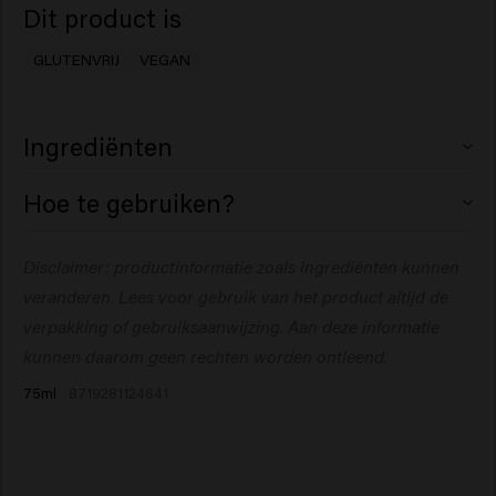
Dit product is
GLUTENVRIJ
VEGAN
Ingrediënten
Butane, Trisiloxane, Dimethicone, Alcohol Denat.,
Hoe te gebruiken?
Isodecyl Neopentanoate, Isopropyl Alcohol, Phenyl
Trimethicone, Parfum (Fragrance), Dipropylene Glycol.
Op droog haar sprayen van een afstand van 30 cm als
Disclaimer: productinformatie zoals ingrediënten kunnen
finishing touch.
veranderen. Lees voor gebruik van het product altijd de
verpakking of gebruiksaanwijzing.
Aan deze informatie
kunnen daarom geen rechten worden ontleend.
75ml
8719281124641