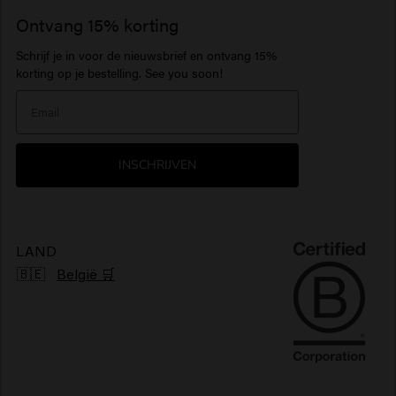
Business Support
Vacatures
1922 by J.M. Keune
Ontvang 15% korting
Haarproducten gevoelige hoofdhuid
Baardbalsem
Haarparfum
Serum
Schrijf je in voor de nieuwsbrief en ontvang 15%
Inspiratie
Travel sizes
Hydraterende haarproducten
Baardolie
> Alles tonen
Care Finder
korting op je bestelling. See you soon!
Our Story
Haarproducten zonbescherming
> Alles tonen
> Alles tonen
Nieuwsbrief
Glanzend haarproducten
INSCHRIJVEN
Klachtenmechanisme
Pluizig haarproducten
Duurzaamheid
Vegan haarproducten
LAND
🇧🇪
België 🛒