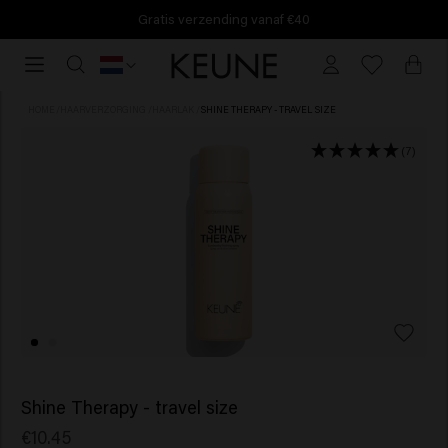
Gratis verzending vanaf €40
Gratis
verzending
vanaf
HOME
/
HAARVERZORGING
/
HAARLAK
/
SHINE THERAPY - TRAVEL SIZE
€40
(7)
Shine Therapy - travel size
€10.45