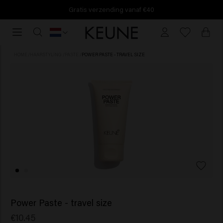
Gratis verzending vanaf €40
Gratis
verzending
vanaf
HOME
/
HAARSTYLING
/
PASTE
/
POWER PASTE - TRAVEL SIZE
€40
Power Paste - travel size
€10.45