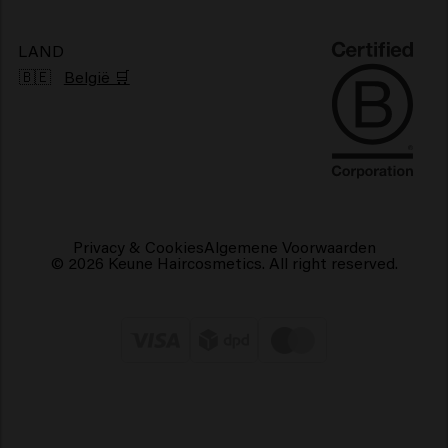
Duurzaamheid
Vegan haarproducten
LAND
🇧🇪
België 🛒
Privacy & Cookies
Algemene Voorwaarden
© 2026 Keune Haircosmetics. All right reserved.