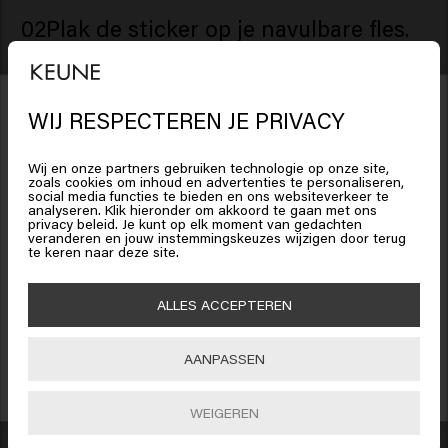
02
Plak de sticker op je navulbare fles.
Plak de sticker op de dop van je navulbare fles
zodat je in één oogopslag kan zien wat er in
zit. Vul de fles aan en je kan weer heerlijk je
WIJ RESPECTEREN JE PRIVACY
Het lijkt erop dat je in
United
haar verzorgen.
States of America
bent
Wij en onze partners gebruiken technologie op onze site,
zoals cookies om inhoud en advertenties te personaliseren,
social media functies te bieden en ons websiteverkeer te
analyseren. Klik hieronder om akkoord te gaan met ons
New content loaded
Klik op Bevestig of kies hieronder je locatie
4.3
privacy beleid. Je kunt op elk moment van gedachten
veranderen en jouw instemmingskeuzes wijzigen door terug
Based on 56 reviews
te keren naar deze site.
15% korting ontvangen?
Schrijf je in voor de nieuwsbrief en ontvang 15% korting op je bestelling,
🇺🇸
United States of America 🛒
ALLES ACCEPTEREN
speciale aanbiedingen en haarupdates. Happy shopping!
Verified Customer
Anonymous
Bevestig
AANPASSEN
INSCHRIJVEN
Ik gebruik hem voordat ik ga douchen. Ik laat hem dan een 
WEIGEREN
tijdje intrekken en dan was ik het eraf tijdens het douche. Je 