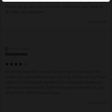
merkt wel echt verschil, de oranje en gele tinten zijn een stuk 
minder. Als je daar nog een goeie conditioner voor zoekt is 
dit zeker een aanrader!
2 jaar geleden
Verified Customer
Anonymous
Ik ben erg tevreden over de kwaliteit van het product, het 
maakt mijn geblondeerde haar een stuk mooier en heeft ook 
zeker een verzorgende kwaliteit. De navulbare verpakking is 
ook van goede kwaliteit, voelt stevig aan en lekt niet. Ik zou 
dit product zeker opnieuw kopen.
2 jaar geleden