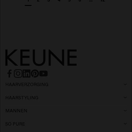
HAARVERZORGING
Shampoo
HAARSTYLING
Haarlak
Zilvershampoo
MANNEN
Shampoo
Wax
Anti-roos shampoo
SO PURE