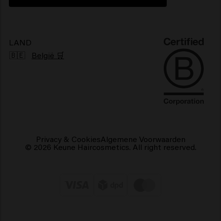
Klachtenmechanisme
Pluizig haarproducten
Duurzaamheid
Vegan haarproducten
LAND
🇧🇪
België 🛒
Privacy & Cookies
Algemene Voorwaarden
© 2026 Keune Haircosmetics. All right reserved.