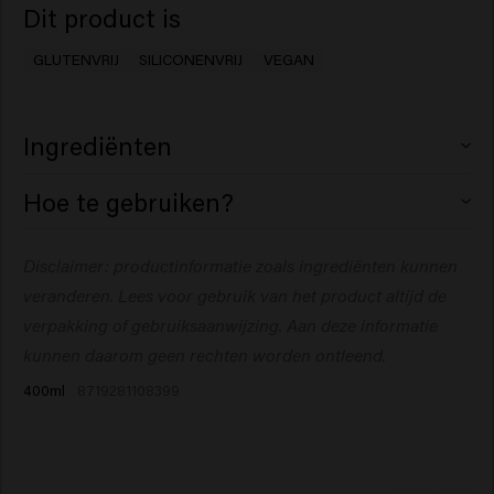
Dit product is
GLUTENVRIJ
SILICONENVRIJ
VEGAN
Ingrediënten
Aqua (Water), Cetearyl Alcohol, Glycerin, Cetrimonium
Hoe te gebruiken?
Chloride, Behentrimonium Chloride, Betaine,
Butyrospermum Parkii (Shea) Butter, Polyquaternium-
Aanbrengen op net gewassen, handdoekdroog haar.
Disclaimer: productinformatie zoals ingrediënten kunnen
37, Parfum (Fragrance), Propylene Glycol
Laat 1 tot 3 minuten intrekken zodat de pigmenten hun
Dicaprylate/Dicaprate, Sodium Benzoate, Lactic Acid,
veranderen. Lees voor gebruik van het product altijd de
werk kunnen doen. Grondig uitspoelen.
Isopropyl Alcohol, Hydroxypropyl Starch Phosphate,
verpakking of gebruiksaanwijzing.
Aan deze informatie
Tocopheryl Acetate, Euterpe Oleracea Fruit Extract,
kunnen daarom geen rechten worden ontleend.
PPG-1 Trideceth-6, Acid Violet 43, Isopropyl Myristate,
400ml
8719281108399
Maltodextrin, Hydroxycitronellal, Limonene, Linalool.