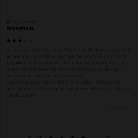
Verified Customer
Anonymous
Als we naar pakket kijken en hoe het in elkaar gezet wordt en 
en levering vind ik dat er best wel veel gebruikt is om het in 
te pakken. Volgens Keune is het gerecyceld papier dus dat 
maakt het wat beter. De vorm van het flesje en de kleur is 
wel mooi en staat leuk in je badkamer.

Maar het product zelf is niet mijn favoriet. Het heeft wel 
geholpen met de kleur maar mijn haar voelde wat harder aan. 
Ik heb 2c haar.
2 jaar geleden
1
2
3
4
5
6
...
12