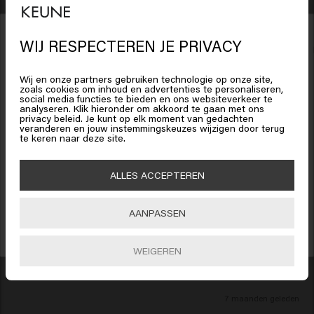
WIJ RESPECTEREN JE PRIVACY
So Pure Clarify Shampoo Refill
So Pure Cla
Het lijkt erop dat je in
United
€32.95
€35.95
States of America
bent
Wij en onze partners gebruiken technologie op onze site,
zoals cookies om inhoud en advertenties te personaliseren,
social media functies te bieden en ons websiteverkeer te
analyseren. Klik hieronder om akkoord te gaan met ons
Toevoegen
Klik op Bevestig of kies hieronder je locatie
privacy beleid. Je kunt op elk moment van gedachten
veranderen en jouw instemmingskeuzes wijzigen door terug
New content loaded
4.3
te keren naar deze site.
15% korting ontvangen?
Based on 65 reviews
Schrijf je in voor de nieuwsbrief en ontvang 15% korting op je bestelling,
🇺🇸
United States of America 🛒
ALLES ACCEPTEREN
speciale aanbiedingen en haarupdates. Happy shopping!
Verified Customer
Bevestig
AANPASSEN
Caroline
INSCHRIJVEN
WEIGEREN
Zeer goede shampoo die het haar zacht en glanzend maakt
7 maanden geleden