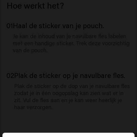
Hoe werkt het?
Salicylate, Citronellol, Hydroxycitronellal, Limonene,
Linalool.
01
Haal de sticker van je pouch.
Je kan de inhoud van je navulbare fles labelen
met een handige sticker. Trek deze voorzichtig
van de pouch.
02
Plak de sticker op je navulbare fles.
Plak de sticker op de dop van je navulbare fles
zodat je in één oogopslag kan zien wat er in
zit. Vul de fles aan en je kan weer heerlijk je
haar verzorgen.
Gerelateerde producten