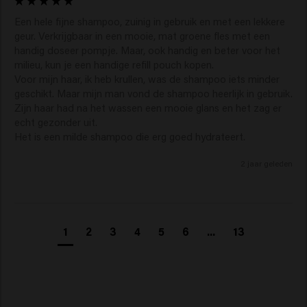
Een hele fijne shampoo, zuinig in gebruik en met een lekkere 
geur. Verkrijgbaar in een mooie, mat groene fles met een 
handig doseer pompje. Maar, ook handig en beter voor het 
milieu, kun je een handige refill pouch kopen.

Voor mijn haar, ik heb krullen, was de shampoo iets minder 
geschikt. Maar mijn man vond de shampoo heerlijk in gebruik. 
Zijn haar had na het wassen een mooie glans en het zag er 
echt gezonder uit.

Het is een milde shampoo die erg goed hydrateert.
2 jaar geleden
1
2
3
4
5
6
...
13