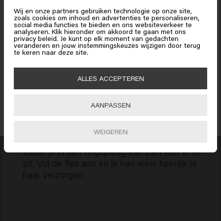
States of America
bent
Indica Stem Extract, Disodium Phosphate, Benzyl
Hoe werkt het?
Wij en onze partners gebruiken technologie op onze site,
Salicylate, Citronellol, Hydroxycitronellal, Limonene,
zoals cookies om inhoud en advertenties te personaliseren,
social media functies te bieden en ons websiteverkeer te
Linalool.
analyseren. Klik hieronder om akkoord te gaan met ons
Klik op Bevestig of kies hieronder je locatie
privacy beleid. Je kunt op elk moment van gedachten
01
Haal de sticker van je pouch.
veranderen en jouw instemmingskeuzes wijzigen door terug
te keren naar deze site.
15% korting ontvangen?
Je kan de inhoud van je navulbare fles labelen
met een handige sticker. Trek deze voorzichtig
Schrijf je in voor de nieuwsbrief en ontvang 15% korting op je bestelling,
🇺🇸
United States of America 🛒
ALLES ACCEPTEREN
speciale aanbiedingen en haarupdates. Happy shopping!
van de pouch.
Bevestig
AANPASSEN
INSCHRIJVEN
02
Plak de sticker op je navulbare fles.
WEIGEREN
Plak de sticker op de dop van je navulbare fles
zodat je in één oogopslag kan zien wat er in
zit. Vul de fles aan en je kan weer heerlijk je
haar verzorgen.