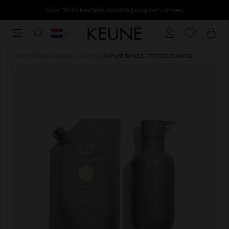
Vóór 16:30 besteld, vandaag nog verzonden.
Vóór
16:30
besteld,
HOME
/
HAARVERZORGING
/
SHAMPOO
/
SO PURE BUNDLE - RESTORE SHAMPOO
vandaag
nog
verzonden.