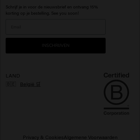
Schrijf je in voor de nieuwsbrief en ontvang 15%
Inspiratie
Travel sizes
Hydraterende haarproducten
Baardolie
> Alles tonen
Care Finder
korting op je bestelling. See you soon!
Our Story
Haarproducten zonbescherming
> Alles tonen
> Alles tonen
Nieuwsbrief
Glanzend haarproducten
INSCHRIJVEN
Klachtenmechanisme
Pluizig haarproducten
Duurzaamheid
Vegan haarproducten
LAND
🇧🇪
België 🛒
Privacy & Cookies
Algemene Voorwaarden