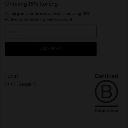
Business Support
Vacatures
1922 by J.M. Keune
Ontvang 15% korting
Haarproducten gevoelige hoofdhuid
Baardbalsem
Haarparfum
Serum
Schrijf je in voor de nieuwsbrief en ontvang 15%
Inspiratie
Travel sizes
Hydraterende haarproducten
Baardolie
> Alles tonen
Care Finder
korting op je bestelling. See you soon!
Our Story
Haarproducten zonbescherming
> Alles tonen
> Alles tonen
Nieuwsbrief
Glanzend haarproducten
INSCHRIJVEN
Klachtenmechanisme
Pluizig haarproducten
Duurzaamheid
Vegan haarproducten
LAND
🇧🇪
België 🛒