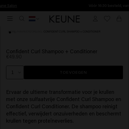
Vóór 16:30 besteld, vandaag nog verzonden.
Vóór
16:30
besteld,
HOME
/
HAARVERZORGING
/
CONFIDENT CURL SHAMPOO + CONDITIONER
vandaag
nog
verzonden.
Confident Curl Shampoo + Conditioner
€49.90
TOEVOEGEN
Ervaar de ultieme transformatie voor je krullen
met onze sulfaatvrije Confident Curl Shampoo en
Confident Curl Conditioner. De shampoo reinigt
effectief, verwijdert onzuiverheden en beschermt
krullen tegen proteïneverlies.