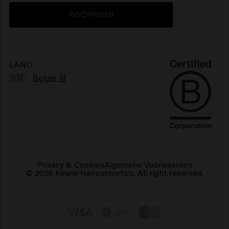
Nieuwsbrief
Glanzend haarproducten
INSCHRIJVEN
Klachtenmechanisme
Pluizig haarproducten
Duurzaamheid
Vegan haarproducten
LAND
🇧🇪
België 🛒
Privacy & Cookies
Algemene Voorwaarden
© 2026 Keune Haircosmetics. All right reserved.