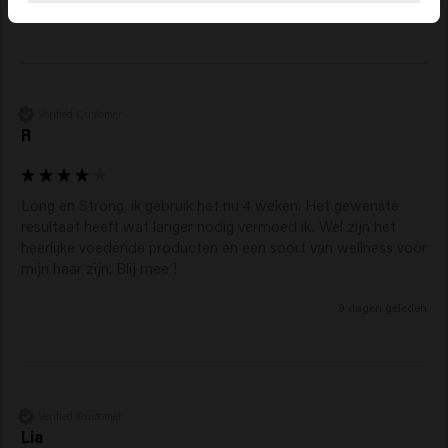
hoofdhuid: je brengt het sectie voor sectie aan,
3 dagen geleden
masseert het in en laat het zitten voor maximale
stimulatie van sterkere, vollere haargroei.
Verified Customer
R
Long en Strong, ik gebruik het nu 4 weken. Het gewenste 
resultaat heeft wat langer nodig vermoed ik. Wel zijn het 
heerlijke voedende producten en een soort van wellness voor 
mijn haar zijn. Blij mee ! 
9 dagen geleden
Verified Customer
Lia