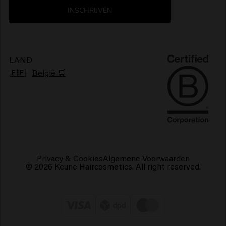
INSCHRIJVEN
Klachtenmechanisme
Pluizig haarproducten
Duurzaamheid
Vegan haarproducten
LAND
🇧🇪
België 🛒
Privacy & Cookies
Algemene Voorwaarden
© 2026 Keune Haircosmetics. All right reserved.