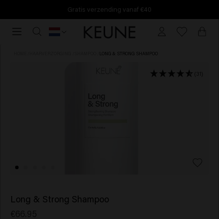
Gratis verzending vanaf €40
Gratis
verzending
vanaf
HOME
/
HAARVERZORGING
/
SHAMPOO
/
LONG & STRONG SHAMPOO
€40
(31)
Long & Strong Shampoo
€66.95