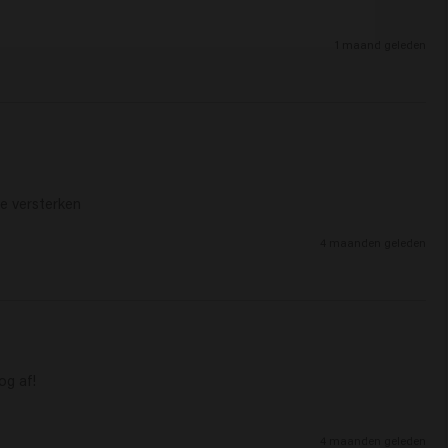
1 maand geleden
e versterken 
4 maanden geleden
g af!

4 maanden geleden