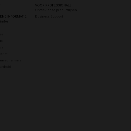
t
VOOR PROFESSIONALS
Ontdek onze productlijnen
ENE INFORMATIE
Business Support
Finder
res
tie
ry
brief
enmechanisme
amheid