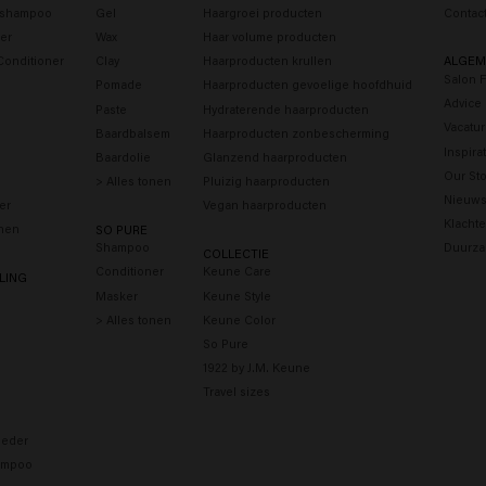
s shampoo
Gel
Haargroei producten
Contac
er
Wax
Haar volume producten
Conditioner
Clay
Haarproducten krullen
ALGEM
Salon 
Pomade
Haarproducten gevoelige hoofdhuid
Advice
Paste
Hydraterende haarproducten
Vacatu
Baardbalsem
Haarproducten zonbescherming
Inspira
Baardolie
Glanzend haarproducten
Our Sto
> Alles tonen
Pluizig haarproducten
Nieuws
er
Vegan haarproducten
Klacht
onen
SO PURE
Shampoo
Duurza
COLLECTIE
Conditioner
Keune Care
LING
Masker
Keune Style
> Alles tonen
Keune Color
So Pure
1922 by J.M. Keune
Travel sizes
eder
ampoo