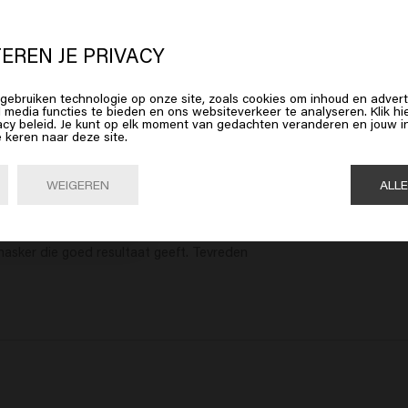
poo
Revive Balm
Deep 
€54.45
€57.9
 lijkt erop dat je in
United States o
erica
bent
EREN JE PRIVACY
en
Toevoegen
gebruiken technologie op onze site, zoals cookies om inhoud en advert
op Bevestig of kies hieronder je locatie
l media functies te bieden en ons websiteverkeer te analyseren. Klik 
acy beleid. Je kunt op elk moment van gedachten veranderen en jouw
e keren naar deze site.
Bevestig

United States of America 🛒
WEIGEREN
ALL
et doseer systeem moet je wel over wat kracht bezitten om deze uit 
 masker die goed resultaat geeft. Tevreden