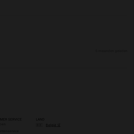
5 maanden geleden
MER SERVICE
LAND
pen
🇧🇪
België 🛒
antenservice