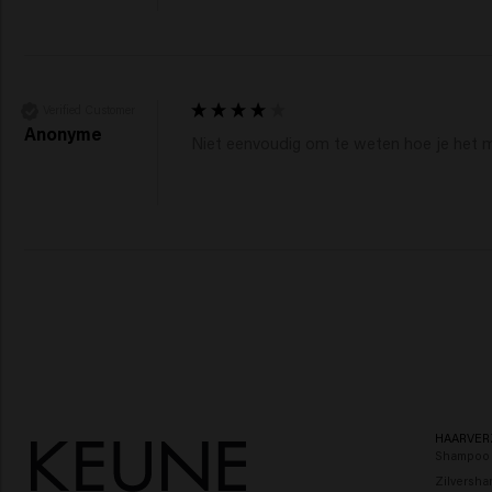
Verified Customer
Anonyme
Niet eenvoudig om te weten hoe je het 
HAARVER
Shampoo
Zilversh