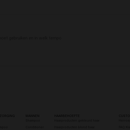
moet gebruiken en in welk tempo
ZORGING
MANNEN
HAARBEHOEFTE
CUSTO
Shampoo
Haarproducten gekleurd haar
Herroe
ampoo
Conditioner
Haarproducten blond haar
FAQ Kl