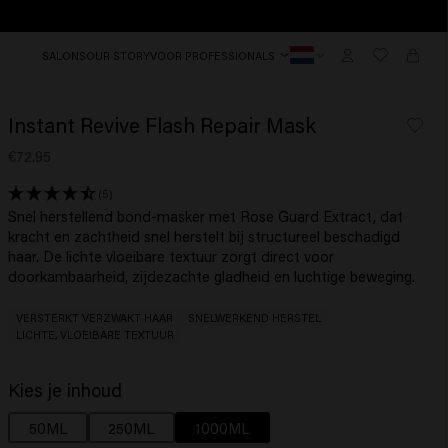
SALONS
OUR STORY
VOOR PROFESSIONALS
Instant Revive Flash Repair Mask
€72.95
(5)
Snel herstellend bond-masker met Rose Guard Extract, dat
kracht en zachtheid snel herstelt bij structureel beschadigd
haar. De lichte vloeibare textuur zorgt direct voor
VERSTERKT VERZWAKT HAAR
SNELWERKEND HERSTEL
LICHTE, VLOEIBARE TEXTUUR
Kies je inhoud
50ML
250ML
1000ML