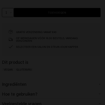
TOEVOEGEN
GRATIS VERZENDING VANAF €40
OP WERKDAGEN VÓÓR 16:30 BESTELD, VANDAAG
VERZONDEN
SELECTEER EEN SALON EN STEUN JOUW KAPPER
Dit product is
VEGAN
GLUTENVRIJ
Ingrediënten
Aqua (Water) , Cetearyl Alcohol , Glycerin , Behentrimonium Chloride ,
Hoe te gebruiken?
Dimethicone , Cetrimonium Chloride , Behenamidopropyl Dimethylamine ,
Cetyl Esters , Parfum (Fragrance) , Amodimethicone , Lactic Acid ,
Aanbrengen op gewassen haar. Dep droog met een handdoek om
Veelgestelde vragen
Isopropyl Alcohol , Butyrospermum Parkii (Shea) Butter , Squalane ,