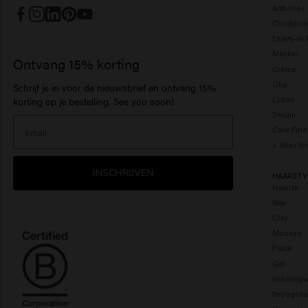
Anti-roo
Condition
Leave-in 
Masker
Ontvang 15% korting
Crème
Olie
Schrijf je in voor de nieuwsbrief en ontvang 15%
Lotion
korting op je bestelling. See you soon!
Serum
Care Find
> Alles t
INSCHRIJVEN
HAARSTY
Haarlak
Wax
Clay
Mousse
Paste
Gel
Volumepo
Droogsh