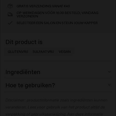
GRATIS VERZENDING VANAF €40
OP WERKDAGEN VÓÓR 16:30 BESTELD, VANDAAG
VERZONDEN
SELECTEER EEN SALON EN STEUN JOUW KAPPER
Dit product is
GLUTENVRIJ
SULFAATVRIJ
VEGAN
Ingrediënten
Aqua (Water), Sodium Lauroyl Methyl Isethionate,
Hoe te gebruiken?
Cocamidopropyl Betaine, Sodium Cocoyl Isethionate,
Sodium Cocoyl Glutamate, Glycol Distearate, Sodium
Breng aan op vochtig haar, masseer in en spoel uit.
Disclaimer: productinformatie zoals ingrediënten kunnen
Chloride, Phenoxyethanol, PEG-200 Hydrogenated
Indien nodig herhalen.
Glyceryl Palmate, Behenamidopropyl Dimethylamine,
veranderen. Lees voor gebruik van het product altijd de
Parfum (Fragrance), Sodium Benzoate, Glyceryl Laurate,
verpakking of gebruiksaanwijzing.
Aan deze informatie