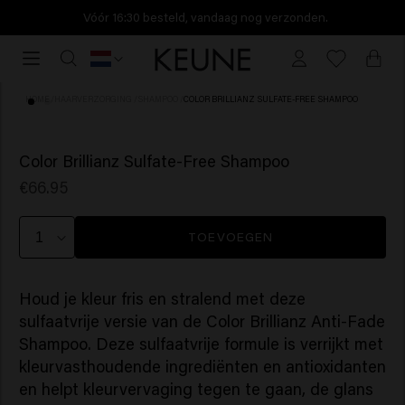
Vóór 16:30 besteld, vandaag nog verzonden.
Vóór
16:30
besteld,
HOME
/
HAARVERZORGING
/
SHAMPOO
/
COLOR BRILLIANZ SULFATE-FREE SHAMPOO
vandaag
nog
(1)
verzonden.
Color Brillianz Sulfate-Free Shampoo
€66.95
TOEVOEGEN
Houd je kleur fris en stralend met deze
sulfaatvrije versie van de Color Brillianz Anti-Fade
Shampoo. Deze sulfaatvrije formule is verrijkt met
kleurvasthoudende ingrediënten en antioxidanten
en helpt kleurvervaging tegen te gaan, de glans