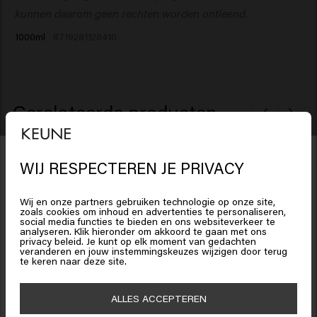
PEG-40 Hydrogenated Castor Oil, PEG-7 Glyceryl
kunnen daarom geen rechten worden ontleend.
Cocoate, Polyquaternium-10, Hydroxyethylcellulose,
1000ml
8719281128410
Propylene Glycol, Dipropylene Glycol, Salicylic Acid,
Polyquaternium-7, Silicone Quaternium-22, Citric Acid,
Ethylhexylglycerin, PEG-120 Methyl Glucose Dioleate,
Butylene Glycol, Polyglyceryl-3 Caprate, Hydrolyzed
Gerelateerde producten
Rhodophyceae Extract, Palmitamidopropyltrimonium
Chloride, Helianthus Annuus (Sunflower) Seed Extract,
Hexyl Cinnamal, Tetramethyl
Care 1L Dispenser Pump
Color Brill
WIJ RESPECTEREN JE PRIVACY
Acetyloctahydronaphthalenes.
Het lijkt erop dat je in
United
€8.95
€24.45
States of America
bent
Wij en onze partners gebruiken technologie op onze site,
zoals cookies om inhoud en advertenties te personaliseren,
social media functies te bieden en ons websiteverkeer te
Toevoegen
analyseren. Klik hieronder om akkoord te gaan met ons
Klik op Bevestig of kies hieronder je locatie
privacy beleid. Je kunt op elk moment van gedachten
New content loaded
veranderen en jouw instemmingskeuzes wijzigen door terug
5.0
te keren naar deze site.
15% korting ontvangen?
Based on 1 review
Schrijf je in voor de nieuwsbrief en ontvang 15% korting op je bestelling,
🇺🇸
United States of America 🛒
ALLES ACCEPTEREN
speciale aanbiedingen en haarupdates. Happy shopping!