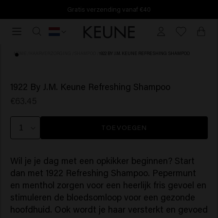
Gratis verzending vanaf €40
Gratis
verzending
vanaf
HOME
/
HAARVERZORGING
/
SHAMPOO
/
1922 BY J.M. KEUNE REFRESHING SHAMPOO
€40
(3)
1922 By J.M. Keune Refreshing Shampoo
€63.45
TOEVOEGEN
Wil je je dag met een opkikker beginnen? Start
dan met 1922 Refreshing Shampoo. Pepermunt
en menthol zorgen voor een heerlijk fris gevoel en
stimuleren de bloedsomloop voor een gezonde
hoofdhuid. Ook wordt je haar versterkt en gevoed