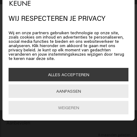
Verified Customer
Sayyora
WIJ RESPECTEREN JE PRIVACY
Het lijkt erop dat je in
United
States of America
bent
Wij en onze partners gebruiken technologie op onze site,
Heel verfrissend 
zoals cookies om inhoud en advertenties te personaliseren,
social media functies te bieden en ons websiteverkeer te
analyseren. Klik hieronder om akkoord te gaan met ons
Klik op Bevestig of kies hieronder je locatie
2 maanden geleden
privacy beleid. Je kunt op elk moment van gedachten
veranderen en jouw instemmingskeuzes wijzigen door terug
te keren naar deze site.
15% korting ontvangen?
Schrijf je in voor de nieuwsbrief en ontvang 15% korting op je bestelling,
🇺🇸
United States of America 🛒
ALLES ACCEPTEREN
speciale aanbiedingen en haarupdates. Happy shopping!
Verified Customer
Christin
Bevestig
AANPASSEN
INSCHRIJVEN
WEIGEREN
Deze seien is helemaal super

Ruikt lekker en ik gebruik het ook als douchezeep

Aanbevolen 
8 maanden geleden