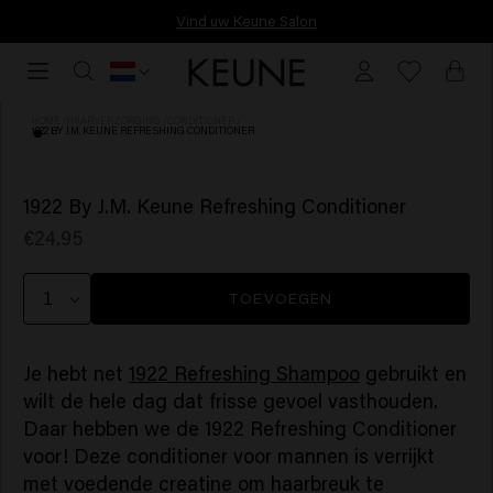
Vóór 16:30 besteld, vandaag nog verzonden.
Vóór
16:30
besteld,
HOME
/
HAARVERZORGING
/
CONDITIONER
/
1922 BY J.M. KEUNE REFRESHING CONDITIONER
vandaag
nog
verzonden.
1922 By J.M. Keune Refreshing Conditioner
€24.95
TOEVOEGEN
Je hebt net
1922 Refreshing Shampoo
gebruikt en
wilt de hele dag dat frisse gevoel vasthouden.
Daar hebben we de 1922 Refreshing Conditioner
voor! Deze conditioner voor mannen is verrijkt
met voedende creatine om haarbreuk te