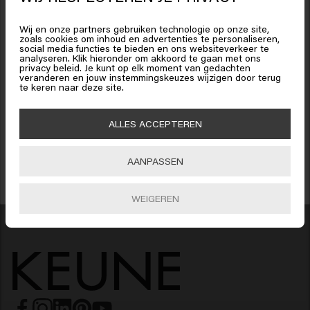
Het lijkt erop dat je in
United
States of America
bent
Gerelateerde producten
Wij en onze partners gebruiken technologie op onze site,
zoals cookies om inhoud en advertenties te personaliseren,
social media functies te bieden en ons websiteverkeer te
analyseren. Klik hieronder om akkoord te gaan met ons
Klik op Bevestig of kies hieronder je locatie
privacy beleid. Je kunt op elk moment van gedachten
1922 By J.M. Keune Refreshing
veranderen en jouw instemmingskeuzes wijzigen door terug
te keren naar deze site.
15% korting ontvangen?
Shampoo
€23.95
Schrijf je in voor de nieuwsbrief en ontvang 15% korting op je bestelling,
🇺🇸
United States of America 🛒
ALLES ACCEPTEREN
speciale aanbiedingen en haarupdates. Happy shopping!
Toevoegen
Bevestig
AANPASSEN
INSCHRIJVEN
WEIGEREN