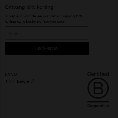
Business Support
Vacatures
1922 by J.M. Keune
Ontvang 15% korting
Haarproducten gevoelige hoofdhuid
Baardbalsem
Haarparfum
Serum
Schrijf je in voor de nieuwsbrief en ontvang 15%
Inspiratie
Travel sizes
Hydraterende haarproducten
Baardolie
> Alles tonen
Care Finder
korting op je bestelling. See you soon!
Our Story
Haarproducten zonbescherming
> Alles tonen
> Alles tonen
Nieuwsbrief
Glanzend haarproducten
INSCHRIJVEN
Klachtenmechanisme
Pluizig haarproducten
Duurzaamheid
Vegan haarproducten
LAND
🇧🇪
België 🛒