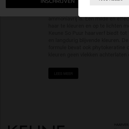
INSCHRIJVEN
Keune So Pure biedt ook natuurlij
ammoniavrij is. Een milde en effe
haar te kleuren en op te lichten m
Keune So Puur haarverf biedt tot
en langdurig blijvende kleuren. De
formule bevat ook phytokeratine 
kleuren geen vlekken achterlaten 
LEES MEER
HAARVER