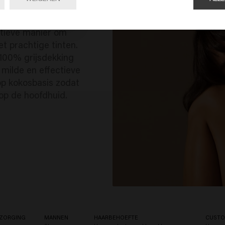
ke haarverf die
ctieve manier om
et prachtige tinten.
 100% grijsdekking
 milde en effectieve
op kokosbasis zodat
op de hoofdhuid.
ZORGING
MANNEN
HAARBEHOEFTE
CUSTO