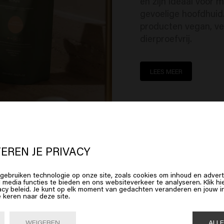
en zijn ideaal voor 
gevoelige hoofdhuid.
producten vegan, ve
dierproefvrij.
LEES MEER
 lijkt erop dat je in
United States o
erica
bent
EREN JE PRIVACY
gebruiken technologie op onze site, zoals cookies om inhoud en advert
op Bevestig of kies hieronder je locatie
l media functies te bieden en ons websiteverkeer te analyseren. Klik 
acy beleid. Je kunt op elk moment van gedachten veranderen en jouw
e keren naar deze site.
Bevestig

United States of America 🛒
WEIGEREN
ALL