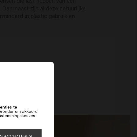
mensen die last hebben van een
 Daarnaast zijn al deze natuurlijke
rminderd in plastic gebruik en
f
enties te
hieronder om akkoord
 instemmingskeuzes
ES ACCEPTEREN