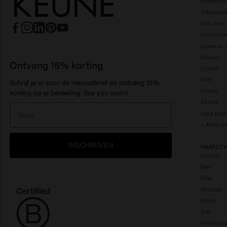
Shampoo
Zilversh
Anti-roo
Condition
Leave-in 
Masker
Ontvang 15% korting
Crème
Olie
Schrijf je in voor de nieuwsbrief en ontvang 15%
Lotion
korting op je bestelling. See you soon!
Serum
Care Find
> Alles t
INSCHRIJVEN
HAARSTY
Haarlak
Wax
Clay
Mousse
Paste
Gel
Volumepo