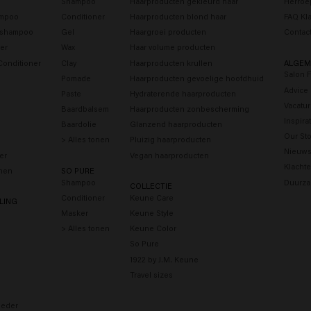
Shampoo
Haarproducten gekleurd haar
Herroe
ampoo
Conditioner
Haarproducten blond haar
FAQ Kl
s shampoo
Gel
Haargroei producten
Contac
er
Wax
Haar volume producten
Conditioner
Clay
Haarproducten krullen
ALGEM
Salon 
Pomade
Haarproducten gevoelige hoofdhuid
Advice
Paste
Hydraterende haarproducten
Vacatu
Baardbalsem
Haarproducten zonbescherming
Inspira
Baardolie
Glanzend haarproducten
Our Sto
> Alles tonen
Pluizig haarproducten
Nieuws
er
Vegan haarproducten
Klacht
onen
SO PURE
Shampoo
Duurza
COLLECTIE
Conditioner
Keune Care
LING
Masker
Keune Style
> Alles tonen
Keune Color
So Pure
1922 by J.M. Keune
Travel sizes
eder