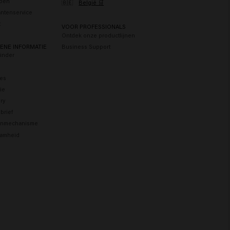
pen
🇧🇪
België 🛒
antenservice
t
VOOR PROFESSIONALS
Ontdek onze productlijnen
ENE INFORMATIE
Business Support
Finder
res
tie
ry
brief
enmechanisme
amheid