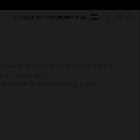
SALONS
OUR STORY
VOOR PROFESSIONALS
 we er begonnen zijn. So Pure is onze
r en de planeet.
 categorie "Haarverzorging groen".