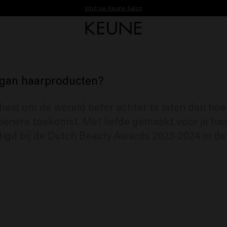
Vind uw Keune Salon
Vóór 16:30 besteld, vandaag nog verzonden.
Gratis verzending vanaf €40
egan haarproducten?
jkheid om de wereld beter achter te laten dan hoe
oenere toekomst. Met liefde gemaakt voor je haa
tigd bij de Dutch Beauty Awards 2023-2024 in de