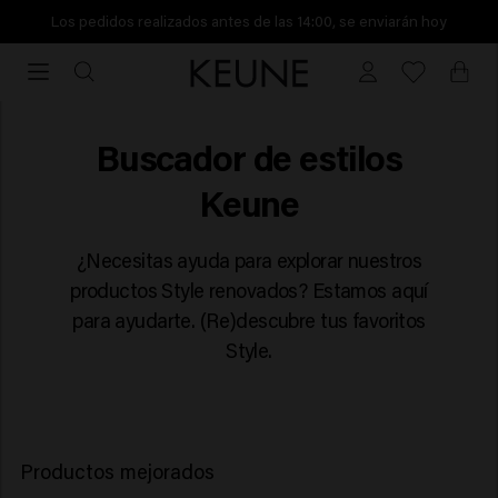
Los pedidos realizados antes de las 14:00, se enviarán hoy
Los
pedidos
realizados
antes
Style Finder
Buscador de estilos
de
Keune
las
14:00,
se
¿Necesitas ayuda para explorar nuestros
enviarán
productos Style renovados? Estamos aquí
hoy
para ayudarte. (Re)descubre tus favoritos
Style.
Productos mejorados