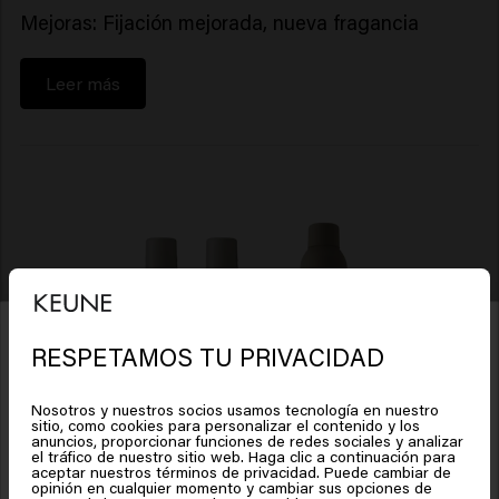
Mejoras: Fijación mejorada, nueva fragancia
Leer más
RESPETAMOS TU PRIVACIDAD
Parece que estás en
United
States of America
Nosotros y nuestros socios usamos tecnología en nuestro
sitio, como cookies para personalizar el contenido y los
anuncios, proporcionar funciones de redes sociales y analizar
el tráfico de nuestro sitio web. Haga clic a continuación para
Haz clic en Ir o elige tu ubicación a continuación
aceptar nuestros términos de privacidad. Puede cambiar de
opinión en cualquier momento y cambiar sus opciones de