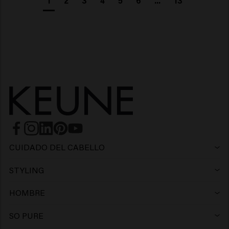
1
2
3
4
5
6
...
13
CUIDADO DEL CABELLO
Champú
STYLING
Laca
Champú violeta
HOMBRE
Champú
Wax
Champú anticaspa
SO PURE