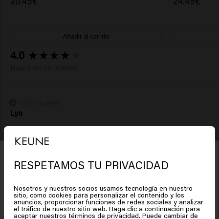
20.45€
24.45€
Añadir al carrito
New content loaded
4.0
Based on 64 reviews
Verified Customer
Lyn
Hace lo que dice
RESPETAMOS TU PRIVACIDAD
Parece que estás en
United
States of America
Nosotros y nuestros socios usamos tecnología en nuestro
sitio, como cookies para personalizar el contenido y los
anuncios, proporcionar funciones de redes sociales y analizar
el tráfico de nuestro sitio web. Haga clic a continuación para
Haz clic en Ir o elige tu ubicación a continuación
Verified Customer
aceptar nuestros términos de privacidad. Puede cambiar de