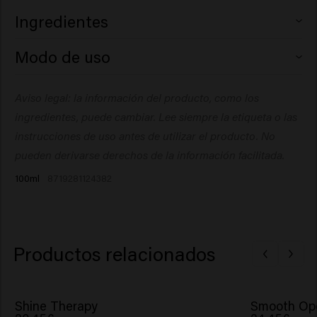
Ingredientes
Aqua (Water), Ceteareth-25, PEG-7 Glyceryl Cocoate,
Modo de uso
Propylene Glycol, VP/VA Copolymer, PEG-40
Hydrogenated Castor Oil, Phenoxyethanol, Sodium
Aplica una pequeña cantidad de Gloss Guard en las
Aviso legal: la información del producto, como los
Benzoate, Parfum (Fragrance), Dipropylene Glycol,
yemas de los dedos o las palmas de las manos y
Citric Acid, Panthenol, Ethylhexylglycerin, Hydrolyzed
ingredientes, puede cambiar. Lee siempre la etiqueta o las
extiende suavemente el producto por todo el cabello.
Pea Protein, Hydrolyzed Vegetable Protein, Potassium
instrucciones de uso antes de utilizar el producto. No
Sorbate, Amyl Salicylate.
pueden derivarse derechos de la información facilitada.
100ml
8719281124382
Productos relacionados
Shine Therapy
Smooth Ope