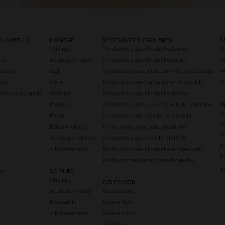
EL CABELLO
HOMBRE
NECESIDADES CAPILARES
S
Champú
Productos para el cabello teñido
D
eta
Acondicionador
Productos para el cabello rubio
F
caspa
Gel
Productos para el crecimiento del cabello
F
dor
Cera
Productos para dar volumen al cabello
C
dor-sin Aclarado
Gomina
Productos para el cabello rizado
Pomada
Productos para cuero cabelludo sensible
I
L
Paste
Productos para hidratar el cabello
I
Bálsamo barba
Protección solar para el cabello
S
Aceite para barba
Productos para cabello brillante
B
> Mostrar todo
Productos para el cabello encrespado
P
Productos veganos para el cabello
S
do
SO PURE
Champú
COLECCIÓN
Acondicionador
Keune Care
Mascarilla
Keune Style
> Mostrar todo
Keune Color
So Pure