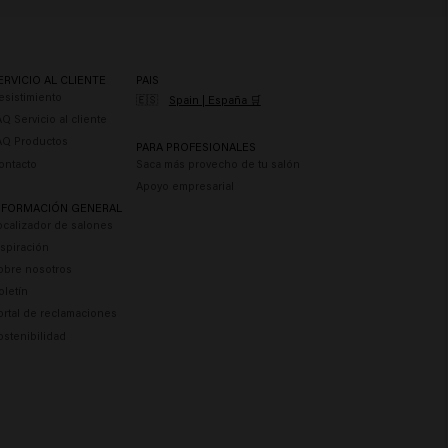
ERVICIO AL CLIENTE
PAIS
esistimiento
🇪🇸
Spain | España 🛒
AQ Servicio al cliente
AQ Productos
PARA PROFESIONALES
ontacto
Saca más provecho de tu salón
Apoyo empresarial
NFORMACIÓN GENERAL
ocalizador de salones
nspiración
obre nosotros
oletín
ortal de reclamaciones
ostenibilidad