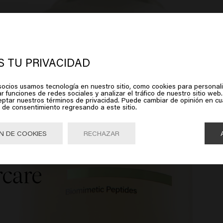
rece que estás en
United States of
erica
 TU PRIVACIDAD
ocios usamos tecnología en nuestro sitio, como cookies para personali
lic en Ir o elige tu ubicación a continuación
r funciones de redes sociales y analizar el tráfico de nuestro sitio web.
eptar nuestros términos de privacidad. Puede cambiar de opinión en c
 de consentimiento regresando a este sitio.
Ir

United States of America 🛒
N DE COOKIES
RECHAZAR
instante
rcare