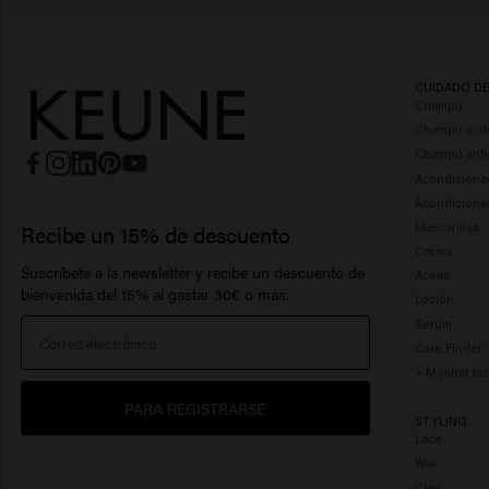
CUIDADO D
Champú
Champú viol
Champú anti
Acondiciona
Acondiciona
Mascarillas
Recibe un 15% de descuento
Crema
Suscríbete a la newsletter y recibe un descuento de
Aceite
bienvenida del 15% al ​​gastar 30€ o más.
Loción
Serum
Care Finder
> Mostrar to
PARA REGISTRARSE
STYLING
Laca
Wax
Clay