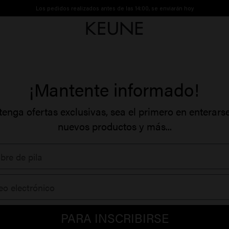
Los pedidos realizados antes de las 14:00, se enviarán hoy
Envío gratuito a partir de 30€
¡Mantente informado!
enga ofertas exclusivas, sea el primero en enterars
nuevos productos y más...
PARA INSCRIBIRSE