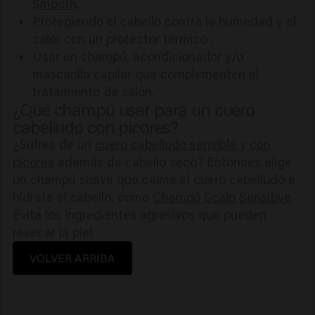
Smooth
.
Protegiendo el cabello contra la humedad y el
calor con un protector térmico .
Usar un champú, acondicionador y/o
mascarilla capilar que complementen el
tratamiento de salón.
¿Qué champú usar para un cuero
cabelludo con picores?
¿Sufres de un
cuero cabelludo sensible y con
picores
además de cabello seco? Entonces elige
un champú suave que calme el cuero cabelludo e
hidrate el cabello, como
Champú Scalp Sensitive
.
Evita los ingredientes agresivos que pueden
resecar la piel.
VOLVER ARRIBA