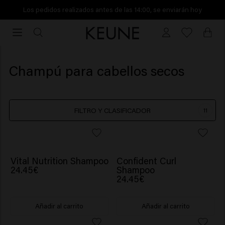
Los pedidos realizados antes de las 14:00, se enviarán hoy
Los
pedidos
realizados
antes
Champú para cabellos secos
de
las
14:00,
FILTRO Y CLASIFICADOR
11
se
enviarán
hoy
Vital Nutrition Shampoo
Confident Curl
24.45€
Shampoo
24.45€
Añadir al carrito
Añadir al carrito