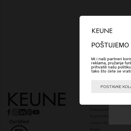
POŠTUJEMO 
Lo
Mi i naši partneri kor
reklama, pružanje funk
Am
prihvatili našu politi
tako što ćete se vrati
Click
POSTAVKE KOL
NJEGA KOSE
Šampon
🇺
Hladni i srebrni tonovi
Protiv peruti šampon
Regenerator
Leave-in Regenerator
Maska