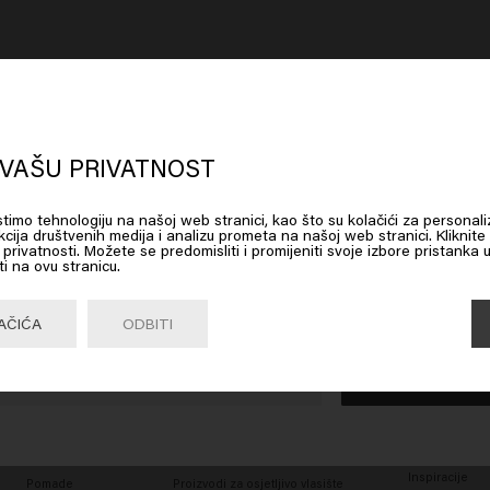
VAŠU PRIVATNOST
oks like you are in
United States of
istimo tehnologiju na našoj web stranici, kao što su kolačići za personali
cija društvenih medija i analizu prometa na našoj web stranici. Kliknite
erica
ku privatnosti. Možete se predomisliti i promijeniti svoje izbore pristanka 
ti na ovu stranicu.
 on Go or choose your location below
AČIĆA
ODBITI
MUŠKARCI
POTREBE ZA KOSOM
CUSTOMER S
Šampon
Proizvodi za farbanu kosu
Kontakt
Go

United States of America 🛒
Regenerator
Proizvodi za kosu za plavu kosu
Gel
Proizvodi za rast kose
GENERAL IN
Salon Finder
Vosak
Proizvodi za volumen kose
Careers
Glina
Kovrče za kosu
Inspiracije
Pomade
Proizvodi za osjetljivo vlasište