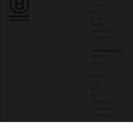
Krema
Ulje
Losion
Serum
Care Finder
> Prikaži više
OBLIKOVANJE KOSE
Lak za kosu
Vosak
Glina
Pjena
Pasta
Gel
Puder
Suhi šampon
Hair perfume
> Prikaži više