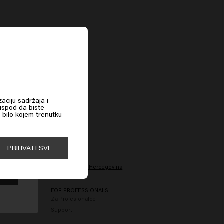
zaciju sadržaja i
 ispod da biste
u bilo kojem trenutku
PRIHVATI SVE
ERVICE
COUNTRY
🇧🇦
Bosna i Hercegovina
FORMATION
FOR PROFESSIONALS
Za Profesionalce
Support