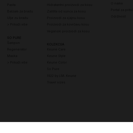
O nama
Pasta
Hidratantni proizvodi za kosu
Portal za prit
Balzam za bradu
Zaštita od sunca za kosu
Održivost
Ulje zu bradu
Proizvodi za sjajnu kosu
> Prikaži više
Proizvodi za kovrčavu kosu
Veganski proizvodi za kosu
SO PURE
Šampon
KOLEKCIJA
Regenerator
Keune Care
Maska
Keune Style
> Prikaži više
Keune Color
So Pure
1922 by J.M. Keune
Travel sizes