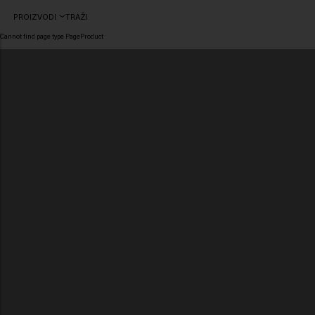
PROIZVODI
TRAŽI
Cannot find page type PageProduct