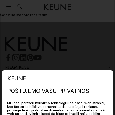
Cannot find page type PageProduct
NJEGA KOSE
Šampon
OBLIKOVANJE KOSE
Lak za kosu
Hladni i srebrni tonovi
POŠTUJEMO VAŠU PRIVATNOST
MUŠKARCI
Šampon
Vosak
Protiv peruti šampon
SO PURE
Mi i naši partneri koristimo tehnologiju na našoj web stranici,
kao što su kolačići za personalizaciju sadržaja i reklama,
Šampon
Regenerator
Glina
Regenerator
pružanje funkcija društvenih medija i analizu prometa na našoj
POTREBE ZA KOSOM
web stranici. Kliknite ispod da biste prihvatili našu politiku