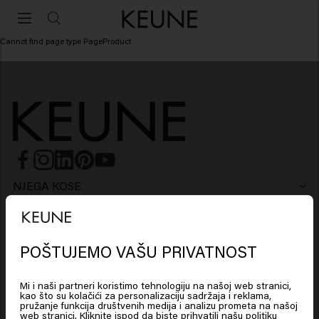
Cannot find page type PageProduct
NJEGA KOSE
Šampon
OBLIKOVANJE KOSE
Lak za kosu
Hladni i srebrni tonovi
POŠTUJEMO VAŠU PRIVATNOST
MUŠKARCI
Šampon
Vosak
Protiv peruti šampon
SO PURE
Mi i naši partneri koristimo tehnologiju na našoj web stranici,
kao što su kolačići za personalizaciju sadržaja i reklama,
Šampon
Regenerator
Glina
Regenerator
pružanje funkcija društvenih medija i analizu prometa na našoj
POTREBE ZA KOSOM
web stranici. Kliknite ispod da biste prihvatili našu politiku