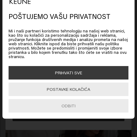
Fundamental seminare . Oni su na višoj razini i da
ju pristup u višu razinu znanja .
POŠTUJEMO VAŠU PRIVATNOST
Ovi seminari su za iskusne profesionalce koji imaju
solidnu osnovu iz Fundamental seminara. To znači
Mi i naši partneri koristimo tehnologiju na našoj web stranici,
da dijele istu razinu znanja, što pridonosi kvaliteti i
kao što su kolačići za personalizaciju sadržaja i reklama,
pružanje funkcija društvenih medija i analizu prometa na našoj
zabavi!
web stranici. Kliknite ispod da biste prihvatili našu politiku
Looks like you are in
United
privatnosti. Možete se predomisliti i promijeniti svoje izbore
States of America
pristanka u bilo kojem trenutku tako što ćete se vratiti na ovu
stranicu.
Click on Go or choose your location below
PRIHVATI SVE
POSTAVKE KOLAČIĆA
🇺🇸
United States of America 🛒
ODBITI
Go