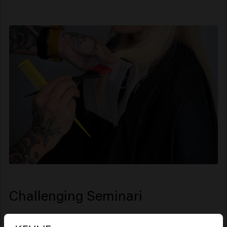
Challenging Seminari
Naši Challenging seminari nadovezuju se na