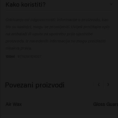
Kako koristiti?
Polyacyladipate-2, Copernicia Cerifera (Carnauba) Wax,
Ceteareth-25, PVP, Glycerin, Propanediol, VP/VA
Utrljajte malu količinu u dlanove i rasporedite na suhu
Odricanje od odgovornosti: informacije o proizvodu, kao
Copolymer, Butyrospermum Parkii (Shea) Butter,
kosu.
Glyceryl Rosinate, Undecane, Phenoxyethanol,
što su sastojci, mogu se promijeniti. Uvijek pročitajte opis
Ceteareth-20, Parfum (Fragrance), Dipropylene Glycol,
na ambalaži ili upute za upotrebu prije upotrebe
Sorbitol, Tridecane, Hydroxyethylcellulose, Olea
proizvoda. Iz navedenih informacija ne mogu proizlaziti
Europaea (Olive) Oil Unsaponifiables, Panthenol,
nikakva prava.
Ethylhexylglycerin, PEG-90M, Tocopherol, Acetyl
100ml
8719281124337
Cedrene, Anethole, Geranyl Acetate, Linalyl Acetate,
Menthol, Tetramethyl Acetyloctahydronaphthalenes.
Povezani proizvodi
Air Wax
Gloss Guar