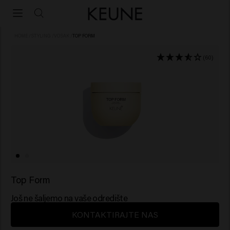
HOME
/
STYLING
/
VOSAK
/
TOP FORM
(60)
Top Form
Još ne šaljemo na vaše odredište
KONTAKTIRAJTE NAS