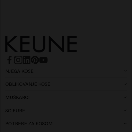
NJEGA KOSE
Šampon
OBLIKOVANJE KOSE
Lak za kosu
Hladni i srebrni tonovi
MUŠKARCI
Šampon
Vosak
Protiv peruti šampon
SO PURE
Šampon
Regenerator
Glina
Regenerator
POTREBE ZA KOSOM