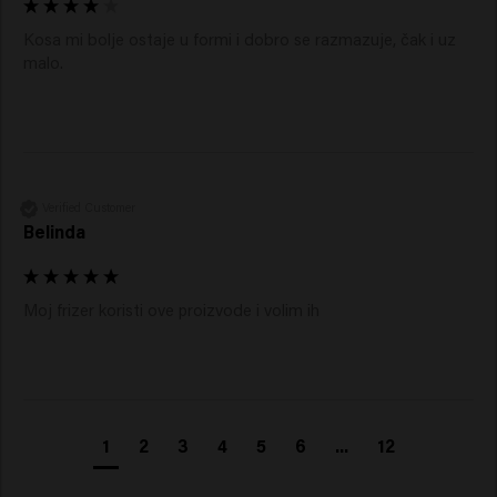
Kosa mi bolje ostaje u formi i dobro se razmazuje, čak i uz 
malo. 
Verified Customer
Belinda
Moj frizer koristi ove proizvode i volim ih
1
2
3
4
5
6
...
12