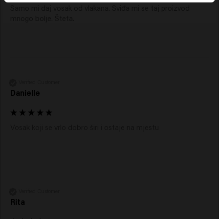
Samo mi daj vosak od vlakana. Sviđa mi se taj proizvod 
mnogo bolje. Šteta.
Verified Customer
Danielle
Vosak koji se vrlo dobro širi i ostaje na mjestu
Verified Customer
Rita