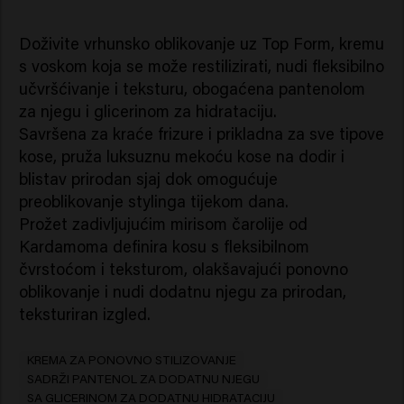
Doživite vrhunsko oblikovanje uz Top Form, kremu
s voskom koja se može restilizirati, nudi fleksibilno
učvršćivanje i teksturu, obogaćena pantenolom
za njegu i glicerinom za hidrataciju.
Savršena za kraće frizure i prikladna za sve tipove
kose, pruža luksuznu mekoću kose na dodir i
blistav prirodan sjaj dok omogućuje
preoblikovanje stylinga tijekom dana.
Prožet zadivljujućim mirisom čarolije od
Kardamoma definira kosu s fleksibilnom
čvrstoćom i teksturom, olakšavajući ponovno
oblikovanje i nudi dodatnu njegu za prirodan,
teksturiran izgled.
KREMA ZA PONOVNO STILIZOVANJE
SADRŽI PANTENOL ZA DODATNU NJEGU
SA GLICERINOM ZA DODATNU HIDRATACIJU