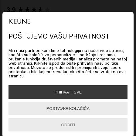
New content loaded
3.9
Based on 60 reviews
POŠTUJEMO VAŠU PRIVATNOST
Looks like you are in
United
Verified Customer
States of America
Kerian
Mi i naši partneri koristimo tehnologiju na našoj web stranici,
kao što su kolačići za personalizaciju sadržaja i reklama,
pružanje funkcija društvenih medija i analizu prometa na našoj
web stranici. Kliknite ispod da biste prihvatili našu politiku
Click on Go or choose your location below
Vrlo brza isporuka, i zaista odličan proizvod, tekstura kose 
privatnosti. Možete se predomisliti i promijeniti svoje izbore
pristanka u bilo kojem trenutku tako što ćete se vratiti na ovu
ostaje prirodna čak i nakon nanošenja koga voštamo 
stranicu.
🇺🇸
United States of America 🛒
PRIHVATI SVE
Go
POSTAVKE KOLAČIĆA
Verified Customer
Marion
ODBITI