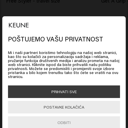
Free Styler - travel size
Get A Grip -
New content loaded
5.0
Based on 7 reviews
POŠTUJEMO VAŠU PRIVATNOST
Looks like you are in
United
States of America
Mi i naši partneri koristimo tehnologiju na našoj web stranici,
Verified Customer
kao što su kolačići za personalizaciju sadržaja i reklama,
Khrystyna
pružanje funkcija društvenih medija i analizu prometa na našoj
web stranici. Kliknite ispod da biste prihvatili našu politiku
Click on Go or choose your location below
privatnosti. Možete se predomisliti i promijeniti svoje izbore
pristanka u bilo kojem trenutku tako što ćete se vratiti na ovu
stranicu.
Vrlo dobar proizvod. Hvala 
🇺🇸
United States of America 🛒
PRIHVATI SVE
Go
POSTAVKE KOLAČIĆA
Verified Customer
Kat
ODBITI