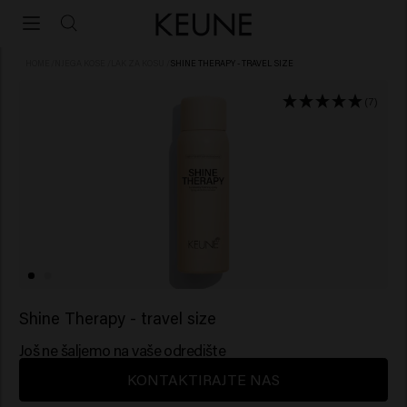
HOME
/
NJEGA KOSE
/
LAK ZA KOSU
/
SHINE THERAPY - TRAVEL SIZE
(7)
Shine Therapy - travel size
Još ne šaljemo na vaše odredište
KONTAKTIRAJTE NAS