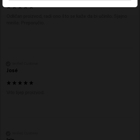
Odličan proizvod, radi ono što se kaže da bi učinilo. Sjajno 
miriše. Preporučio.
Verified Customer
José
Verified Customer
Iris