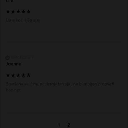
Daje kosi lijep sjaj 
Verified Customer
Joanne
Savršena veličina, nevjerojatan sjaj, ne bi mogao putovati 
bez nje. 
1
2