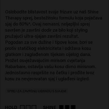
Oslobodite blistavost svoje frizure uz naš Shine
Therapy sprej, bestežinsku formulu koja pojačava
sjaj do 80%*. Ovaj nemasni, neljepljivi sprej
savršen je završni dodir za bilo koji styling
pružajući ultra-sjajan završni rezultat.
Pogodan za sve dužine i tipove kose, bori se
protiv statičkog elektriciteta i održava kosu
glatkom i zaglađenom tijekom cijelog dana.
Prožet osvježavajućim mirisom cvjetanja
Rabarbare, ostavlja vašu kosu divno mirisnom.
Jednostavno raspršite na četku i prođite kroz
kosu za nevjerovatan sjaj i uglađeni izgled.
SPREJ ZA ZAVRŠNU OBRADU S SJAJEM
HOLD
SHINE