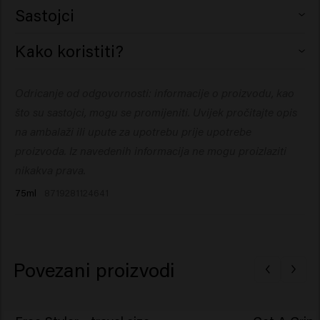
Sastojci
Butane, Trisiloxane, Dimethicone, Alcohol Denat.,
Kako koristiti?
Isodecyl Neopentanoate, Isopropyl Alcohol, Phenyl
Trimethicone, Parfum (Fragrance), Dipropylene Glycol.
Jednostavno nanesite na suhu kosu na udaljenosti od 30
Odricanje od odgovornosti: informacije o proizvodu, kao
cm (12”) kao završni dodir.
što su sastojci, mogu se promijeniti. Uvijek pročitajte opis
na ambalaži ili upute za upotrebu prije upotrebe
proizvoda. Iz navedenih informacija ne mogu proizlaziti
nikakva prava.
75ml
8719281124641
Povezani proizvodi