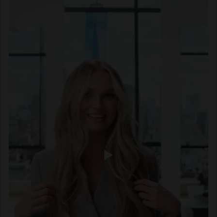
ravnomjernu raspodjelu i laganiji, prirodniji rezultat.
Možete li pjenu za kosu koristiti svaki
dan?
Da, lagana pjena za kosu poput Sea Foam prikladna je za
svakodnevnu upotrebu i čini kosu fleksibilnom i mekom.
Je li pjena za kosu bolja od gela ili laka
za kosu?
Pjena za kosu idealna je za volumen i teksturu prije
stiliziranja. Gel i lak za kosu oblikuju frizuru nakon toga.
Za prirodan izgled pjena za kosu često je najbolji izbor.
Da li je pjena za kosu prikladna za
muškarce?
Da, pjena za kosu je savršena za muškarce koji žele
kreirati volumen, teksturu i jednostavan stiliziran izgled.