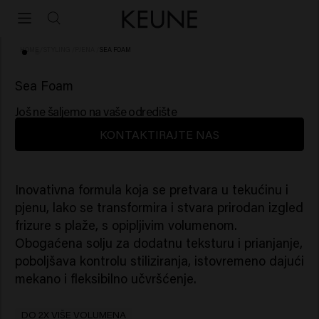
HOME
/
STYLING
/
PJENA
/
SEA FOAM
(3)
NOVO
Sea Foam
Još ne šaljemo na vaše odredište
KONTAKTIRAJTE NAS
Inovativna formula koja se pretvara u tekućinu i
pjenu, lako se transformira i stvara prirodan izgled
frizure s plaže, s opipljivim volumenom.
Obogaćena solju za dodatnu teksturu i prianjanje,
poboljšava kontrolu stiliziranja, istovremeno dajući
mekano i fleksibilno učvršćenje.
DO 2X VIŠE VOLUMENA