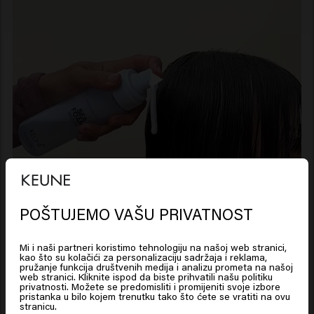
POŠTUJEMO VAŠU PRIVATNOST
Looks like you are in
United
States of America
Mi i naši partneri koristimo tehnologiju na našoj web stranici,
kao što su kolačići za personalizaciju sadržaja i reklama,
pružanje funkcija društvenih medija i analizu prometa na našoj
web stranici. Kliknite ispod da biste prihvatili našu politiku
Click on Go or choose your location below
privatnosti. Možete se predomisliti i promijeniti svoje izbore
pristanka u bilo kojem trenutku tako što ćete se vratiti na ovu
stranicu.