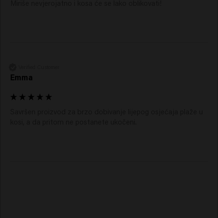
Miriše nevjerojatno i kosa će se lako oblikovati!
Verified Customer
Emma
Savršen proizvod za brzo dobivanje lijepog osjećaja plaže u 
kosi, a da pritom ne postanete ukočeni. 