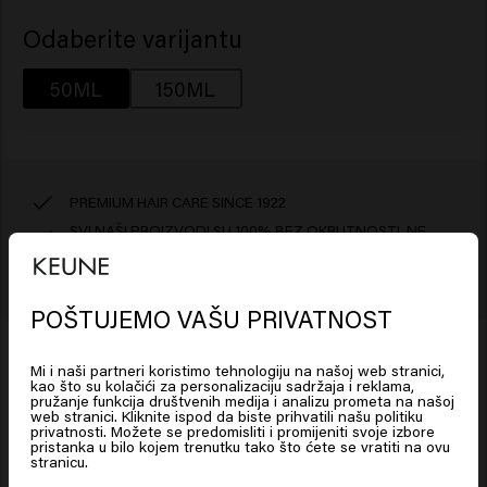
Odaberite varijantu
50ML
150ML
PREMIUM HAIR CARE SINCE 1922
SVI NAŠI PROIZVODI SU 100% BEZ OKRUTNOSTI, NE
TESTIRAMO NA ŽIVOTINJAMA!
NABAVITE SVOJE PROIZVODE U SALONU KEUNE U
VAŠOJ BLIZINI
POŠTUJEMO VAŠU PRIVATNOST
Looks like you are in
United
States of America
Ovaj proizvod je
Mi i naši partneri koristimo tehnologiju na našoj web stranici,
kao što su kolačići za personalizaciju sadržaja i reklama,
BEZ GLUTENA
VEGANSKI
BEZ SILIKONA
pružanje funkcija društvenih medija i analizu prometa na našoj
web stranici. Kliknite ispod da biste prihvatili našu politiku
Click on Go or choose your location below
privatnosti. Možete se predomisliti i promijeniti svoje izbore
pristanka u bilo kojem trenutku tako što ćete se vratiti na ovu
stranicu.
Sastojci