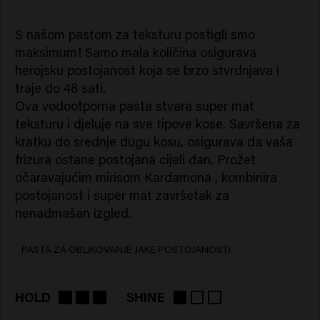
S našom pastom za teksturu postigli smo
maksimum! Samo mala količina osigurava
herojsku postojanost koja se brzo stvrdnjava i
traje do 48 sati.
Ova vodootporna pasta stvara super mat
teksturu i djeluje na sve tipove kose. Savršena za
kratku do srednje dugu kosu, osigurava da vaša
frizura ostane postojana cijeli dan. Prožet
očaravajućim mirisom Kardamona , kombinira
postojanost i super mat završetak za
nenadmašan izgled.
PASTA ZA OBLIKOVANJE JAKE POSTOJANOSTI
HOLD
SHINE