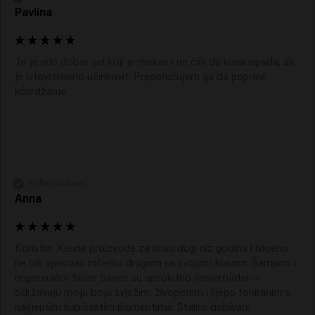
Pavlina
To je vrlo dobar gel koji je mekan i ne čini da kosa ispada, ali 
je istovremeno učinkovit. Preporučujem ga da popravi

kovrdžanje. 
Verified Customer
Anna
Koristim Keune proizvode za kosu dugi niz godina i iskreno 
ne bih vjerovao ničemu drugom sa svojom kosom. Šampon i 
regenerator Silver Savior su apsolutno nevjerojatni — 
održavaju moju boju svježim, živopisnim i lijepo toniranim s 
najljepšim ljubičastim pigmentima. Stalno dobivam 