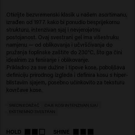
Otkrijte bezvremenski klasik u našem asortimanu,
izrađen od 1977. kako bi ponudio besprijekornu
strukturu, intenzivan sjaj i nevjerojatnu
postojanost. Ovaj svestrani gel ima višestruku
namjenu — od oblikovanja i učvršćivanja do
pružanja toplinske zaštite do 230°C, što ga čini
idealnim za feniranje i oblikovanje.
Prikladno za sve dužine i tipove kose, poboljšava
definiciju prirodnog izgleda i definira kosu s hiper-
blistavim sjajem, posebno učinkovito za teksturu
kovrčave kose.
SREDNJI DRŽAČ
DAJE KOSI INTENZIVAN SJAJ
EKSTREMNO SVESTRAN
HOLD
SHINE