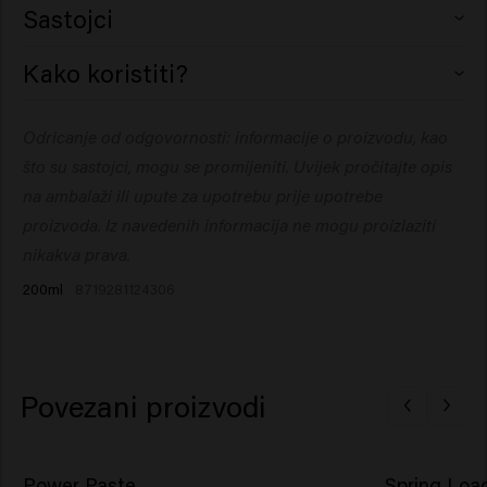
Sastojci
Aqua (Water), Polyquaternium-11, Phenoxyethanol,
Kako koristiti?
Carbomer, Sodium Hydroxide, PEG-40 Hydrogenated
Castor Oil, Ethylhexylglycerin, Parfum (Fragrance),
Utrljajte malu količinu u dlanove, zatim prođite kroz
Odricanje od odgovornosti: informacije o proizvodu, kao
Dipropylene Glycol, Tetrasodium EDTA, Caprylyl Glycol,
vlažnu ili suhu kosu.
Acetyl Cedrene, Linalyl Acetate, Menthol, Tetramethyl
što su sastojci, mogu se promijeniti. Uvijek pročitajte opis
Acetyloctahydronaphthalenes.
na ambalaži ili upute za upotrebu prije upotrebe
proizvoda. Iz navedenih informacija ne mogu proizlaziti
nikakva prava.
200ml
8719281124306
Povezani proizvodi
Power Paste
Spring Loa