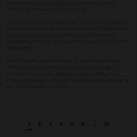
komplimente i za svoju boju i za cjelokupni stil i zaista 
vjerujem da ovi proizvodi čine svu razliku.

Tretman Silver Savior ostavlja moju kosu zdravom, mekom i 
zaštićenom, a da se nikada ne osjećam teška. Također volim 
Head Lock gel za držanje i definiciju, dok Tame Game 
preparatna krema održava sve glatkim, upravljivim i savršeno 
oblikovanim.

Ono što najviše volim kod Keune je da proizvodi ne samo 
oblikuju kosu - oni istinski poboljšavaju stanje i izgled s 
vremenom. Kosa mi je uvijek svježa, sjajna i laka za rad. 
Toplo preporučujem svima koji žele profesionalnu njegu kose 
koja donosi stvarne rezultate.
1
2
3
4
5
6
...
13