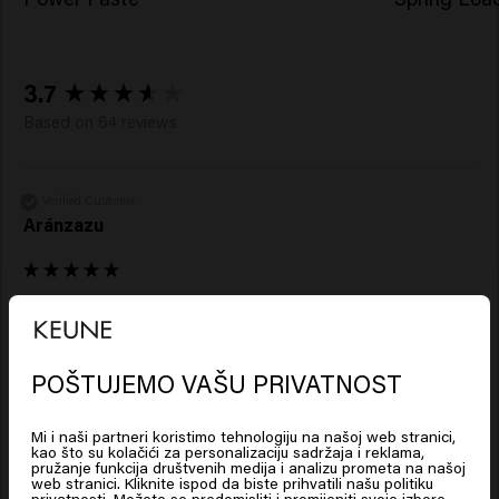
New content loaded
3.7
Based on 64 reviews
Verified Customer
Aránzazu
Reviewer didn't leave any comments
POŠTUJEMO VAŠU PRIVATNOST
Looks like you are in
United
States of America
Mi i naši partneri koristimo tehnologiju na našoj web stranici,
kao što su kolačići za personalizaciju sadržaja i reklama,
Verified Customer
pružanje funkcija društvenih medija i analizu prometa na našoj
Kamile
web stranici. Kliknite ispod da biste prihvatili našu politiku
Click on Go or choose your location below
privatnosti. Možete se predomisliti i promijeniti svoje izbore