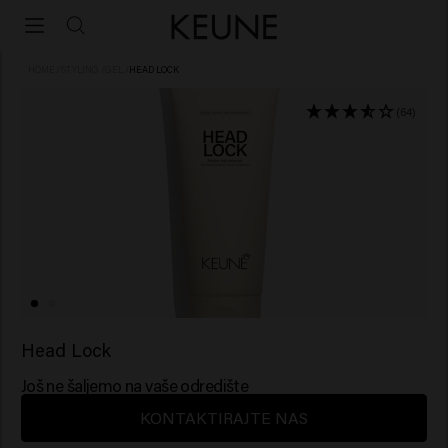
HOME
/
STYLING
/
GEL
/
HEAD LOCK
(64)
Head Lock
Još ne šaljemo na vaše odredište
KONTAKTIRAJTE NAS