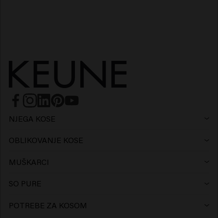
NJEGA KOSE
Šampon
OBLIKOVANJE KOSE
Lak za kosu
Hladni i srebrni tonovi
MUŠKARCI
Šampon
Vosak
Protiv peruti šampon
SO PURE
Šampon
Regenerator
Glina
Regenerator
POTREBE ZA KOSOM