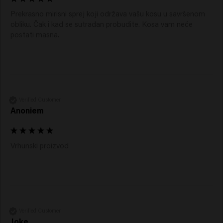
Prekrasno mirisni sprej koji održava vašu kosu u savršenom 
obliku. Čak i kad se sutradan probudite. Kosa vam neće 
postati masna.
Verified Customer
Anoniem
Vrhunski proizvod 
Verified Customer
Joke