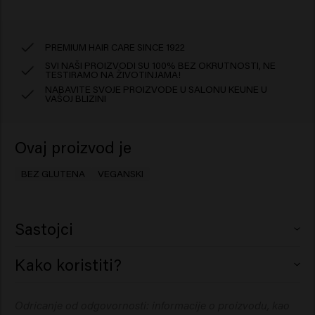
PREMIUM HAIR CARE SINCE 1922
SVI NAŠI PROIZVODI SU 100% BEZ OKRUTNOSTI, NE
TESTIRAMO NA ŽIVOTINJAMA!
NABAVITE SVOJE PROIZVODE U SALONU KEUNE U
VAŠOJ BLIZINI
Ovaj proizvod je
BEZ GLUTENA
VEGANSKI
Sastojci
Alcohol Denat., Dimethyl Ether, Butane, VA/
Kako koristiti?
Crotonates/Vinyl Neodecanoate Copolymer, Aqua
(Water), Isopropyl Alcohol, Octylacrylamide/
Nanesite na suhu kosu na udaljenosti od 30 cm (12”).
Odricanje od odgovornosti: informacije o proizvodu, kao
Acrylates/Butylaminoethyl Methacrylate Copolymer,
Nanesite u više slojeva za postizanje željenog