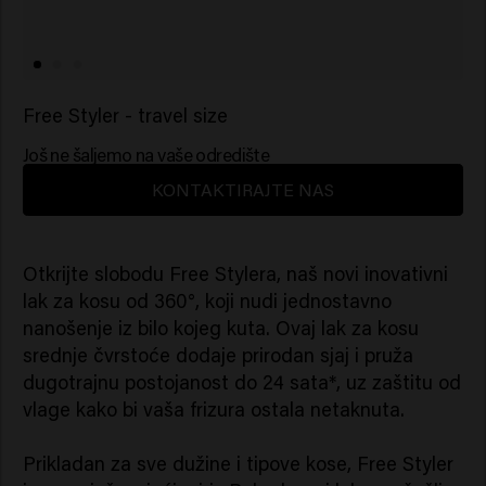
Free Styler - travel size
Još ne šaljemo na vaše odredište
KONTAKTIRAJTE NAS
Otkrijte slobodu Free Stylera, naš novi inovativni
lak za kosu od 360°, koji nudi jednostavno
nanošenje iz bilo kojeg kuta. Ovaj lak za kosu
srednje čvrstoće dodaje prirodan sjaj i pruža
dugotrajnu postojanost do 24 sata*, uz zaštitu od
vlage kako bi vaša frizura ostala netaknuta.
Prikladan za sve dužine i tipove kose, Free Styler