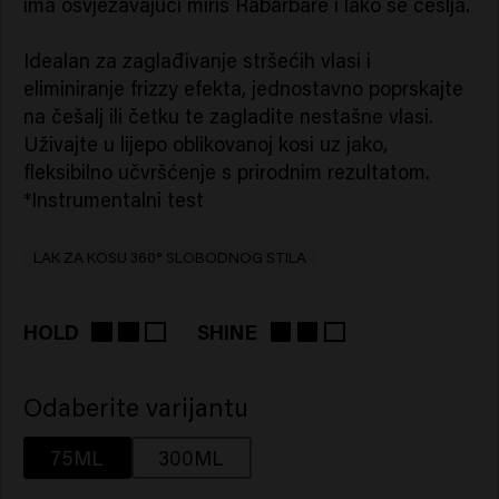
ima osvježavajući miris Rabarbare i lako se češlja.
Idealan za zaglađivanje stršećih vlasi i
eliminiranje frizzy efekta, jednostavno poprskajte
na češalj ili četku te zagladite nestašne vlasi.
Uživajte u lijepo oblikovanoj kosi uz jako,
fleksibilno učvršćenje s prirodnim rezultatom.
*Instrumentalni test
LAK ZA KOSU 360° SLOBODNOG STILA
HOLD
SHINE
Odaberite varijantu
75ML
300ML