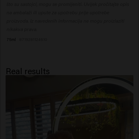
Triethanolamine, Parfum (Fragrance), PEG-12
što su sastojci, mogu se promijeniti. Uvijek pročitajte opis
učvršćenja.
Dimethicone, Dipropylene Glycol,
na ambalaži ili upute za upotrebu prije upotrebe
Trimethylbenzenepropanol.
proizvoda. Iz navedenih informacija ne mogu proizlaziti
nikakva prava.
75ml
8719281124610
Real results