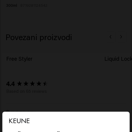
dugotrajnim frizurama koje ostaju postojane bez obzira
300ml
8719281124542
na sve!
Povezani proizvodi
Free Styler
Liquid Loc
New content loaded
4.4
Based on 65 reviews
Verified Customer
J