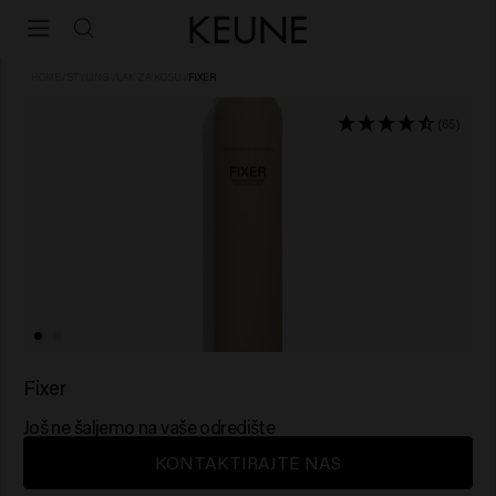
HOME
/
STYLING
/
LAK ZA KOSU
/
FIXER
(65)
Fixer
Još ne šaljemo na vaše odredište
KONTAKTIRAJTE NAS