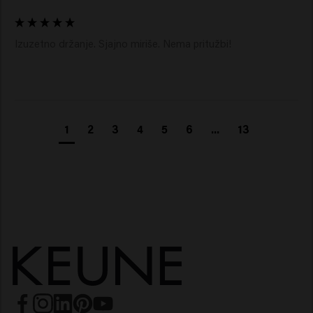
Izuzetno držanje. Sjajno miriše. Nema pritužbi!
1
2
3
4
5
6
...
13