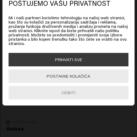
POŠTUJEMO VAŠU PRIVATNOST
Looks like you are in
United
Dobro. Održava kosu u dobroj formi.
States of America
Mi i naši partneri koristimo tehnologiju na našoj web stranici,
kao što su kolačići za personalizaciju sadržaja i reklama,
pružanje funkcija društvenih medija i analizu prometa na našoj
web stranici. Kliknite ispod da biste prihvatili našu politiku
Click on Go or choose your location below
privatnosti. Možete se predomisliti i promijeniti svoje izbore
pristanka u bilo kojem trenutku tako što ćete se vratiti na ovu
stranicu.
Verified Customer
Anette
🇺🇸
United States of America 🛒
PRIHVATI SVE
Go
Ovaj fikser lijepo drži moju kratku kosu. Omogućuje 
POSTAVKE KOLAČIĆA
podizanje i traje cijeli dan. 
ODBITI
Verified Customer
Andrea