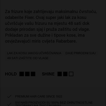
Za frizure koje zahtijevaju maksimalnu čvrstoću,
odaberite Fixer. Ovaj super jaki lak za kosu
učvršćuje vašu frizuru na mjestu 48 sati dok
dodaje prirodan sjaj i pruža zaštitu od vlage.
Prikladan za sve dužine i tipove kose, ima
osvježavajući miris cvijeta Rabarbare.
LAK ZA KOSU JAKOG UČVRŠĆIVANJA
DAJE PRIRODNI SJAJ
48 SATI ZAŠTITE OD VLAGE
HOLD
SHINE
PREMIUM HAIR CARE SINCE 1922
SVI NAŠI PROIZVODI SU 100% BEZ OKRUTNOSTI, NE
TESTIRAMO NA ŽIVOTINJAMA!