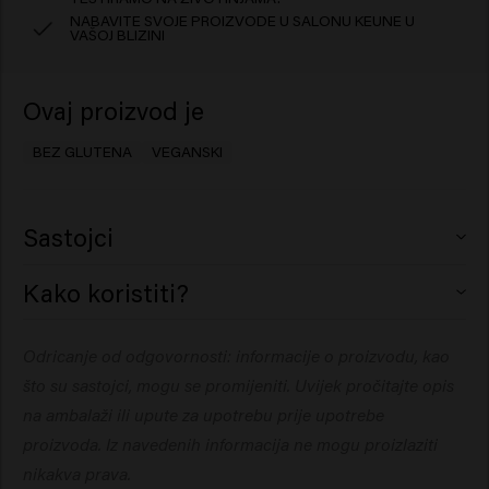
NABAVITE SVOJE PROIZVODE U SALONU KEUNE U
VAŠOJ BLIZINI
Ovaj proizvod je
BEZ GLUTENA
VEGANSKI
Sastojci
Dimethyl Ether, Alcohol Denat., Octylacrylamide/
Kako koristiti?
Acrylates/Butylaminoethyl Methacrylate Copolymer,
Isopropyl Alcohol, Aqua (Water), Aminomethyl Propanol,
Nanesite na suhu kosu s udaljenosti od 30 cm (12”). Po
Odricanje od odgovornosti: informacije o proizvodu, kao
Phenyl Trimethicone, Parfum (Fragrance), Dipropylene
potrebi nanesite više slojeva proizvoda za
Glycol, Trimethylbenzenepropanol.
što su sastojci, mogu se promijeniti. Uvijek pročitajte opis
prilagođavanje učvršćenja.. Za najbolje rezultate,
nanesite u slojevima tako što ćete lagano nanijeti na
na ambalaži ili upute za upotrebu prije upotrebe
male dijelove i ostaviti da se svaki sloj osuši prije
proizvoda. Iz navedenih informacija ne mogu proizlaziti
nanošenja sljedećeg. Uživajte u besprijekornim,
nikakva prava.