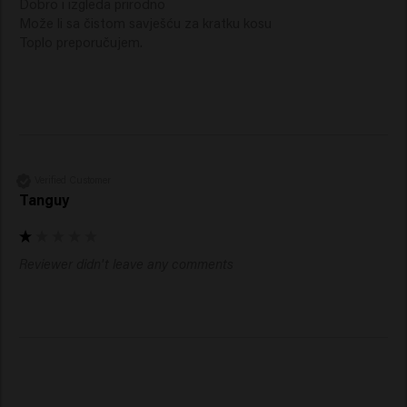
Dobro i izgleda prirodno 

Može li sa čistom savješću za kratku kosu

Toplo preporučujem. 

Verified Customer
Tanguy
Reviewer didn't leave any comments