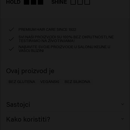
HOLD
SHINE
PREMIUM HAIR CARE SINCE 1922
SVI NAŠI PROIZVODI SU 100% BEZ OKRUTNOSTI, NE
TESTIRAMO NA ŽIVOTINJAMA!
NABAVITE SVOJE PROIZVODE U SALONU KEUNE U
VAŠOJ BLIZINI
Ovaj proizvod je
BEZ GLUTENA
VEGANSKI
BEZ SILIKONA
Sastojci
Petrolatum, Kaolin, Synthetic Beeswax, Dodecane,
Kako koristiti?
Ceteareth-20, Aqua (Water), Decyl Glucoside, Aluminum
Starch Octenylsuccinate, Caprylyl Glycol, Corn Starch
Utrljajte malu količinu u ruke i nanesite na suhu kosu.