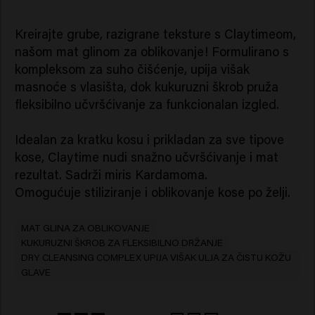
Kreirajte grube, razigrane teksture s Claytimeom,
našom mat glinom za oblikovanje! Formulirano s
kompleksom za suho čišćenje, upija višak
masnoće s vlasišta, dok kukuruzni škrob pruža
fleksibilno učvršćivanje za funkcionalan izgled.
Idealan za kratku kosu i prikladan za sve tipove
kose, Claytime nudi snažno učvršćivanje i mat
rezultat. Sadrži miris Kardamoma.
Omogućuje stiliziranje i oblikovanje kose po želji.
MAT GLINA ZA OBLIKOVANJE
KUKURUZNI ŠKROB ZA FLEKSIBILNO DRŽANJE
DRY CLEANSING COMPLEX UPIJA VIŠAK ULJA ZA ČISTU KOŽU
GLAVE