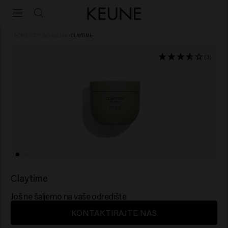
HOME
/
STYLING
/
GLINA
/
CLAYTIME
(3)
Claytime
Još ne šaljemo na vaše odredište
KONTAKTIRAJTE NAS