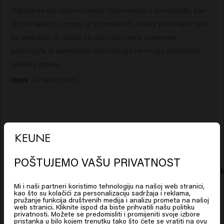
Odricanje od odgovornosti: informacije o proizvodu, kao
Modified, Parfum (Fragrance), Dipropylene Glycol,
Acetyl Cedrene, Anethole, Geranyl Acetate, Linalyl
što su sastojci, mogu se promijeniti. Uvijek pročitajte opis
Acetate, Menthol, Tetramethyl
na ambalaži ili upute za upotrebu prije upotrebe
Acetyloctahydronaphthalenes.
proizvoda. Iz navedenih informacija ne mogu proizlaziti
nikakva prava.
100ml
8719281124313
Povezani proizvodi
POŠTUJEMO VAŠU PRIVATNOST
Looks like you are in
United
Stay Putt
Liquid Loc
States of America
Mi i naši partneri koristimo tehnologiju na našoj web stranici,
kao što su kolačići za personalizaciju sadržaja i reklama,
pružanje funkcija društvenih medija i analizu prometa na našoj
web stranici. Kliknite ispod da biste prihvatili našu politiku
New content loaded
3.7
Click on Go or choose your location below
privatnosti. Možete se predomisliti i promijeniti svoje izbore
pristanka u bilo kojem trenutku tako što ćete se vratiti na ovu