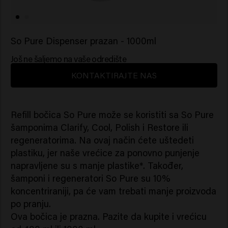
So Pure Dispenser prazan - 1000ml
Još ne šaljemo na vaše odredište
KONTAKTIRAJTE NAS
Refill bočica So Pure može se koristiti sa So Pure
šamponima Clarify, Cool, Polish i Restore ili
regeneratorima. Na ovaj način ćete uštedeti
plastiku, jer naše vrećice za ponovno punjenje
napravljene su s manje plastike*. Također,
šamponi i regeneratori So Pure su 10%
koncentriraniji, pa će vam trebati manje proizvoda
po pranju.
Ova bočica je prazna. Pazite da kupite i vrećicu