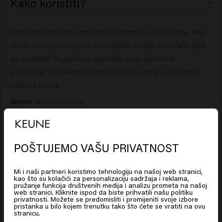
Kako koristiti?
Skinuti naljepnicu s vrećice šampona ili regeneratora i
Odricanje od odgovornosti: informacije o proizvodu, kao
zalijepiti je na vrh dozatora. Napunite je svojim So Pure
što su sastojci, mogu se promijeniti. Uvijek pročitajte opis
šamponom ili regeneratorom. Kada potrošite proizvod,
jednostavno kupite novu vrećicu.
na ambalaži ili upute za upotrebu prije upotrebe
proizvoda. Iz navedenih informacija ne mogu proizlaziti
nikakva prava.
1000ml
8719281108429
POŠTUJEMO VAŠU PRIVATNOST
Looks like you are in
United
States of America
Kako koristiti
Mi i naši partneri koristimo tehnologiju na našoj web stranici,
kao što su kolačići za personalizaciju sadržaja i reklama,
pružanje funkcija društvenih medija i analizu prometa na našoj
web stranici. Kliknite ispod da biste prihvatili našu politiku
Click on Go or choose your location below
01
Odlijepite naljepnicu s vrećice za
privatnosti. Možete se predomisliti i promijeniti svoje izbore
pristanka u bilo kojem trenutku tako što ćete se vratiti na ovu
punjenje.
stranicu.