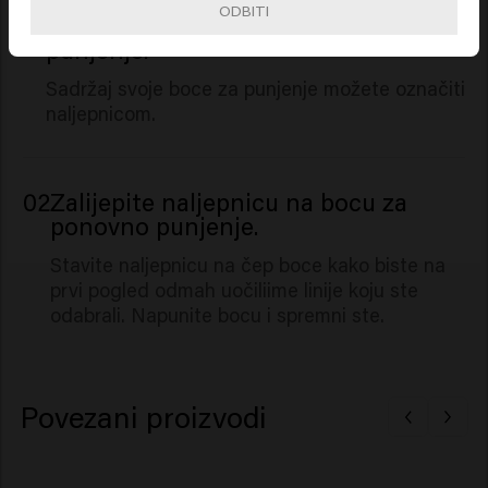
ODBITI
01
Odlijepite naljepnicu s vrećice za
punjenje.
Sadržaj svoje boce za punjenje možete označiti
naljepnicom.
02
Zalijepite naljepnicu na bocu za
ponovno punjenje.
Stavite naljepnicu na čep boce kako biste na
prvi pogled odmah uočiliime linije koju ste
odabrali. Napunite bocu i spremni ste.
Povezani proizvodi