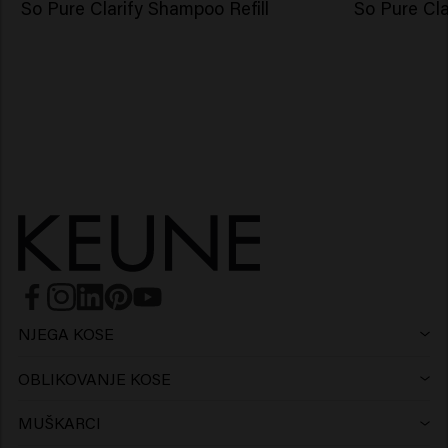
So Pure Clarify Shampoo Refill
So Pure Cla
NJEGA KOSE
Šampon
OBLIKOVANJE KOSE
Lak za kosu
Hladni i srebrni tonovi
MUŠKARCI