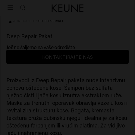
HOME
/
NJEGA KOSE
/
DEEP REPAIR PAKET
Deep Repair Paket
Još ne šaljemo na vaše odredište
KONTAKTIRAJTE NAS
Proizvodi iz Deep Repair paketa nude intenzivnu
obnovu oštećene kose. Šampon bez sulfata
nježno čisti i jača kosu iznutra ekstraktom ruže.
Maska za trenutni oporavak obnavlja veze u kosi i
revitalizira strukturu kose. Bogata, kremasta
tekstura pruža dubinsku njegu. Idealna je za kosu
oštećenu farbanjem ili vrućim alatima. Za vidljivo
jaču i nahranjenu kosu.