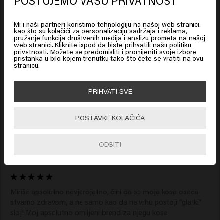
POŠTUJEMO VAŠU PRIVATNOST
Looks like you are in
United
States of America
Mi i naši partneri koristimo tehnologiju na našoj web stranici,
Verified Customer
kao što su kolačići za personalizaciju sadržaja i reklama,
Carolina
pružanje funkcija društvenih medija i analizu prometa na našoj
web stranici. Kliknite ispod da biste prihvatili našu politiku
Click on Go or choose your location below
privatnosti. Možete se predomisliti i promijeniti svoje izbore
pristanka u bilo kojem trenutku tako što ćete se vratiti na ovu
stranicu.
Sjajan. El

Kosa ostaje hidrirana i sjajna. 
🇺🇸
United States of America 🛒
PRIHVATI SVE
Go
POSTAVKE KOLAČIĆA
ODBITI
Verified Customer
Anonym
Miriše apsolutno nevjerojatno, čini da se moja kosa oseća 
stvarno zdravom, a ne samo kao da na vrhu postoji “glatki” 
sloj! Moj apsolutno omiljeni brend za njegu kose