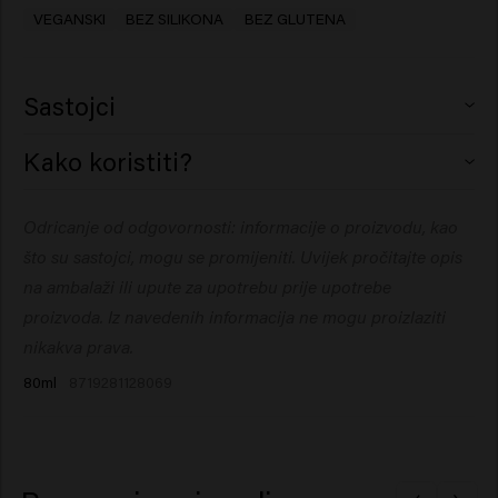
VEGANSKI
BEZ SILIKONA
BEZ GLUTENA
Sastojci
Aqua (Water), Cetearyl Alcohol,
Kako koristiti?
Glycerin, Behenamidopropyl
Dimethylamine, Cetrimonium Chloride,
Nanesite nakon ispiranja šampona. Ostavite 1-3 minute,
Odricanje od odgovornosti: informacije o proizvodu, kao
Dioctyldodecyl Dodecanedioate,
a zatim dobro isperite.
Behentrimonium Methosulfate, Citric
što su sastojci, mogu se promijeniti. Uvijek pročitajte opis
Acid, Butyrospermum Parkii (Shea) Butter, Cocos
na ambalaži ili upute za upotrebu prije upotrebe
Nucifera (Coconut) Oil, Panthenol, PEG-60
proizvoda. Iz navedenih informacija ne mogu proizlaziti
Hydrogenated Castor Oil, Sodium Benzoate, Guar
nikakva prava.
Hydroxypropyltrimonium Chloride, Parfum
80ml
8719281128069
(Fragrance), Dipropylene Glycol, Propylene Glycol,
Ricinus Communis (Castor) Seed Oil,
Helichrysum Italicum Extract, Macadamia Integrifolia
Seed Oil, Olea Europaea (Olive) Fruit Oil, Palmitic Acid,