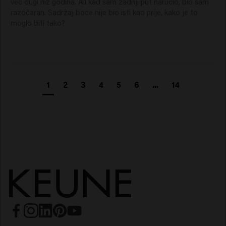
već dugi niz godina. Ali kad sam zadnji put naručio, bio sam 
razočaran. Sadržaj boce nije bio isti kao prije, kako je to 
moglo biti tako?
1
2
3
4
5
6
...
14