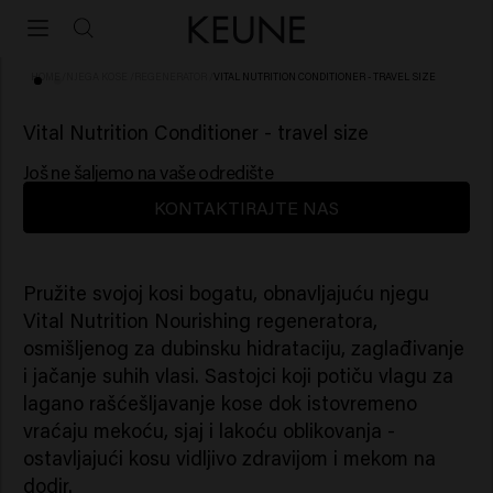
HOME
/
NJEGA KOSE
/
REGENERATOR
/
VITAL NUTRITION CONDITIONER - TRAVEL SIZE
(69)
Vital Nutrition Conditioner - travel size
Još ne šaljemo na vaše odredište
KONTAKTIRAJTE NAS
Pružite svojoj kosi bogatu, obnavljajuću njegu
Vital Nutrition Nourishing regeneratora,
osmišljenog za dubinsku hidrataciju, zaglađivanje
i jačanje suhih vlasi. Sastojci koji potiču vlagu za
lagano rašćešljavanje kose dok istovremeno
vraćaju mekoću, sjaj i lakoću oblikovanja -
ostavljajući kosu vidljivo zdravijom i mekom na
dodir.