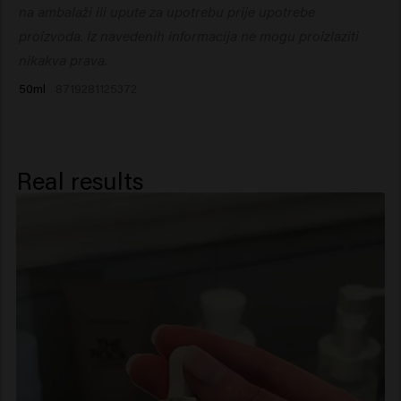
Acetyloctahydronaphthalenes, Vanillin.
dodajte svom Color tretmanu da biste dodatno nahranili
na ambalaži ili upute za upotrebu prije upotrebe
kosu.
proizvoda. Iz navedenih informacija ne mogu proizlaziti
nikakva prava.
50ml
8719281125372
Real results