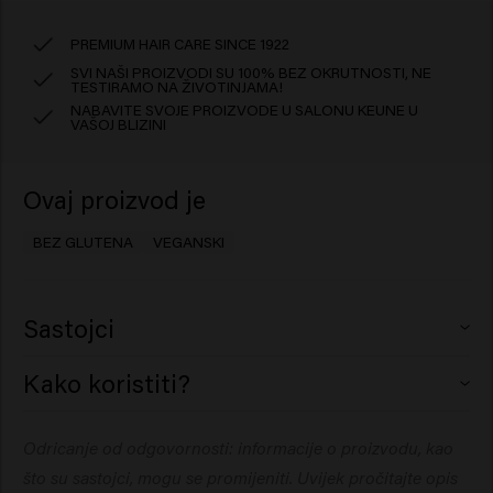
PREMIUM HAIR CARE SINCE 1922
SVI NAŠI PROIZVODI SU 100% BEZ OKRUTNOSTI, NE
TESTIRAMO NA ŽIVOTINJAMA!
NABAVITE SVOJE PROIZVODE U SALONU KEUNE U
VAŠOJ BLIZINI
Ovaj proizvod je
BEZ GLUTENA
VEGANSKI
Sastojci
Dimethicone, Trisiloxane, Dimethiconol, Parfum
Kako koristiti?
(Fragrance), Triacetin, Tocopheryl Acetate, CI 47000
(Yellow 11), CI 26100 (Red 17), Acetyl Cedrene,
Umasirajte nekoliko kapi u mokru ili suhu kosu da biste
Odricanje od odgovornosti: informacije o proizvodu, kao
Citronellol, Citrus Aurantium Peel Oil, Eugenol, Geraniol,
nahranili i zagladili kosu. Pomiješajte nekoliko kapi s
Limonene, Linalool, Pogostemon Cablin Oil, Tetramethyl
što su sastojci, mogu se promijeniti. Uvijek pročitajte opis
vašim uobičajenim Care ili Style proizvodom ili ih