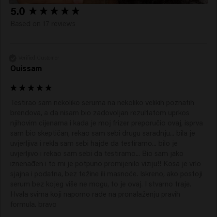
New content loaded
5.0
Based on 17 reviews
Verified Customer
Ouissam
Testirao sam nekoliko seruma na nekoliko velikih poznatih 
brendova, a da nisam bio zadovoljan rezultatom uprkos 
njihovim cijenama i kada je moj frizer preporučio ovaj, isprva 
sam bio skeptičan, rekao sam sebi drugu saradnju... bila je 
uvjerljiva i rekla sam sebi hajde da testiramo... bilo je 
uvjerljivo i rekao sam sebi da testiramo... Bio sam jako 
iznenađen i to mi je potpuno promijenilo viziju!! Kosa je vrlo 
sjajna i podatna, bez težine ili masnoće. Iskreno, ako postoji 
serum bez kojeg više ne mogu, to je ovaj. I stvarno traje. 

Hvala svima koji naporno rade na pronalaženju pravih 
formula. bravo