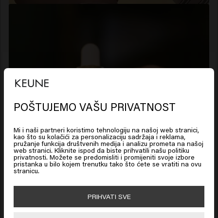
POŠTUJEMO VAŠU PRIVATNOST
Looks like you are in
United
States of America
Mi i naši partneri koristimo tehnologiju na našoj web stranici,
kao što su kolačići za personalizaciju sadržaja i reklama,
pružanje funkcija društvenih medija i analizu prometa na našoj
web stranici. Kliknite ispod da biste prihvatili našu politiku
Click on Go or choose your location below
privatnosti. Možete se predomisliti i promijeniti svoje izbore
pristanka u bilo kojem trenutku tako što ćete se vratiti na ovu
stranicu.
🇺🇸
United States of America 🛒
PRIHVATI SVE