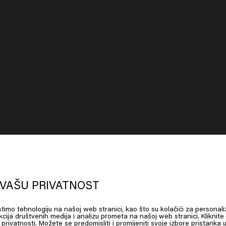
oks like you are in
United States of
e, sve ih isušite
erica
VAŠU PRIVATNOST
istimo tehnologiju na našoj web stranici, kao što su kolačići za personali
 on Go or choose your location below
cija društvenih medija i analizu prometa na našoj web stranici. Kliknite
ku privatnosti. Možete se predomisliti i promijeniti svoje izbore pristanka 