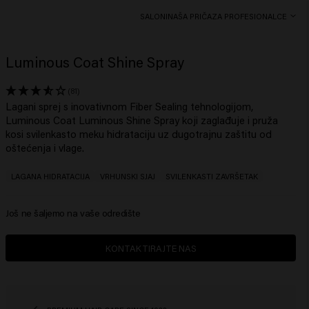
SALONI
NAŠA PRIČA
ZA PROFESIONALCE
Luminous Coat Shine Spray
(81)
Lagani sprej s inovativnom Fiber Sealing tehnologijom,
Luminous Coat Luminous Shine Spray koji zaglađuje i pruža
kosi svilenkasto meku hidrataciju uz dugotrajnu zaštitu od
oštećenja i vlage.
LAGANA HIDRATACIJA
VRHUNSKI SJAJ
SVILENKASTI ZAVRŠETAK
Još ne šaljemo na vaše odredište
KONTAKTIRAJTE NAS