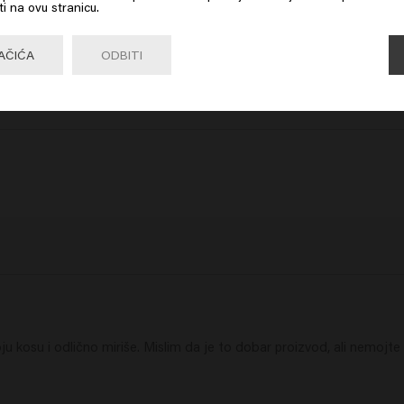
ti na ovu stranicu.
Go

United States of America 🛒
AČIĆA
ODBITI
u kosu i odlično miriše. Mislim da je to dobar proizvod, ali nemojte re