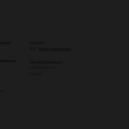
ERVICE
COUNTRY
🇧🇦
Bosna i Hercegovina
FORMATION
FOR PROFESSIONALS
Za Profesionalce
Support
užbe