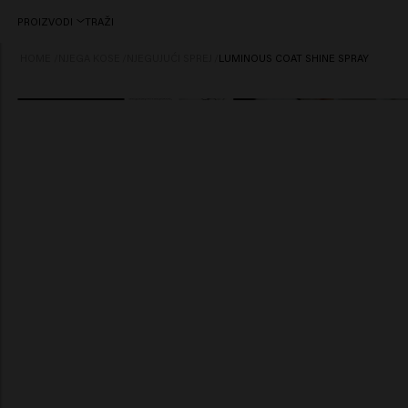
PROIZVODI
TRAŽI
HOME
/
NJEGA KOSE
/
NJEGUJUĆI SPREJ
/
LUMINOUS COAT SHINE SPRAY