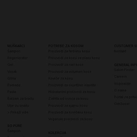
MUŠKARCI
POTREBE ZA KOSOM
CUSTOMER S
Šampon
Proizvodi za farbanu kosu
Kontakt
Regenerator
Proizvodi za kosu za plavu kosu
Gel
Proizvodi za rast kose
GENERAL IN
Salon Finder
Vosak
Proizvodi za volumen kose
Careers
Glina
Kovrče za kosu
Inspiracije
Pomade
Proizvodi za osjetljivo vlasište
O nama
Pasta
Hidratantni proizvodi za kosu
Portal za prit
Balzam za bradu
Zaštita od sunca za kosu
Održivost
Ulje zu bradu
Proizvodi za sjajnu kosu
> Prikaži više
Proizvodi za kovrčavu kosu
Veganski proizvodi za kosu
SO PURE
Šampon
KOLEKCIJA