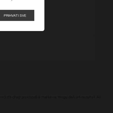
PRIHVATI SVE
ći da drugi proizvodi ili marke ne mogu dati isti rezultat. Ali 