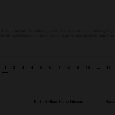
ličan proizvod! Odmah daje vašoj kosi prekrasan sjaj bez osjećaja 
 štiti vašu kosu od vrućine. Koristim ga za sušenje kose, uopće se n
1
2
3
4
5
6
7
8
9
10
...
17
Radiant Gloss Illume Infusion
Radia