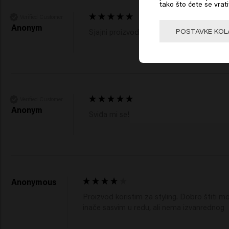
tako što ćete se vrati
Verified Customer
🇺
Anonym
POSTAVKE KOL
Sjajni proizvodi 
Verified Customer
Anonym
Sviđa mi se! 
Anonymous
Proizvod koristim za styling. Dobro štiti moj
inače sasvim u redu, ali nema izvanrednog