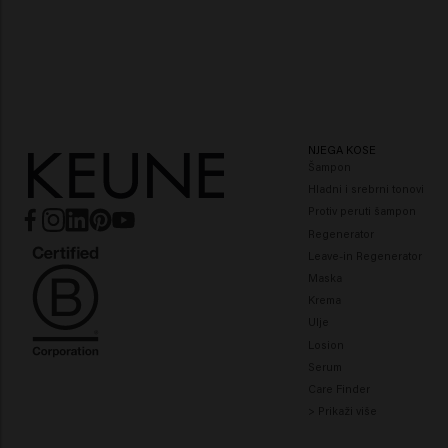
NJEGA KOSE
Šampon
Hladni i srebrni tonovi
Protiv peruti šampon
Regenerator
Leave-in Regenerator
Maska
Krema
Ulje
Losion
Serum
Care Finder
> Prikaži više