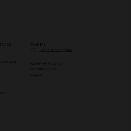
ERVICE
COUNTRY
🇧🇦
Bosna i Hercegovina
FORMATION
FOR PROFESSIONALS
Za Profesionalce
Support
užbe