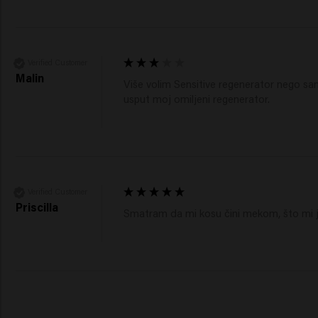
Verified Customer
Malin
Više volim Sensitive regenerator nego sam
usput moj omiljeni regenerator.  
Verified Customer
Priscilla
Smatram da mi kosu čini mekom, što mi j