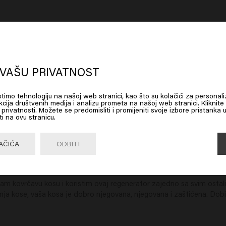
oks like you are in
United States of
erica
VAŠU PRIVATNOST
istimo tehnologiju na našoj web stranici, kao što su kolačići za personali
 on Go or choose your location below
e o mojim kovrčama i čini da lijepo padaju
cija društvenih medija i analizu prometa na našoj web stranici. Kliknite
ku privatnosti. Možete se predomisliti i promijeniti svoje izbore pristanka 
ti na ovu stranicu.
Go

United States of America 🛒
AČIĆA
ODBITI
m kovrčavu kosu i koristim ovaj regenerator zajedno sa svim ostalim
enja kose, vaša kosa je dobro njegovana, njegovana i zaštićena. Dobi