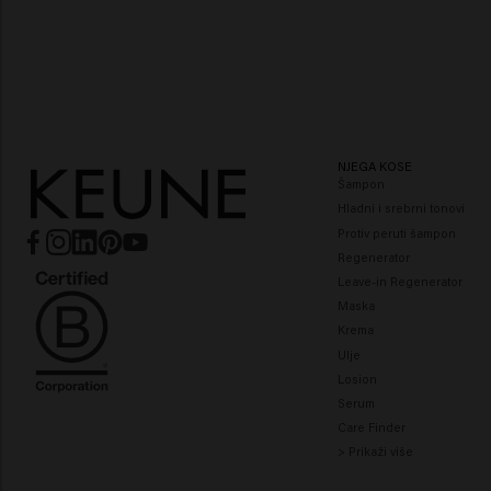
NJEGA KOSE
Šampon
Hladni i srebrni tonovi
Protiv peruti šampon
Regenerator
Leave-in Regenerator
Maska
Krema
Ulje
Losion
Serum
Care Finder
> Prikaži više