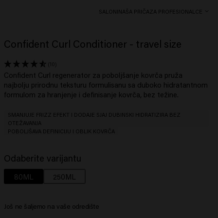
SALONI
NAŠA PRIČA
ZA PROFESIONALCE
Confident Curl Conditioner - travel size
(10)
Confident Curl regenerator za poboljšanje kovrča pruža
najbolju prirodnu teksturu formulisanu sa duboko hidratantnom
formulom za hranjenje i definisanje kovrča, bez težine. ​
SMANJUJE FRIZZ EFEKT I DODAJE SJAJ DUBINSKI HIDRATIZIRA BEZ
OTEŽAVANJA
POBOLJŠAVA DEFINICIJU I OBLIK KOVRČA
Odaberite varijantu
80ML
250ML
Još ne šaljemo na vaše odredište