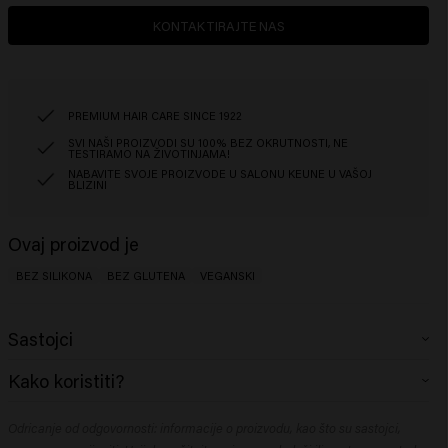
KONTAKTIRAJTE NAS
PREMIUM HAIR CARE SINCE 1922
SVI NAŠI PROIZVODI SU 100% BEZ OKRUTNOSTI, NE
TESTIRAMO NA ŽIVOTINJAMA!
NABAVITE SVOJE PROIZVODE U SALONU KEUNE U VAŠOJ
BLIZINI
Ovaj proizvod je
BEZ SILIKONA
BEZ GLUTENA
VEGANSKI
Sastojci
Aqua (Water), Cetearyl Alcohol, Behenamidopropyl Dimethylamine,
Kako koristiti?
Hydrogenated Ethylhexyl Olivate, Decyl Oleate, Adansonia Digitata Seed
Oil, Butyrospermum Parkii (Shea) Butter, Lactic Acid, Dicocoylethyl
Nanesite na kosu opranu šamponom, prstima nježno rašćešljavanje i
Hydroxyethylmonium Methosulfate, Cocos Nucifera (Coconut) Oil,
Odricanje od odgovornosti: informacije o proizvodu, kao što su sastojci,
provucite kroz vrhove kako biste je navlažili. Ostavite 1-3 minute ili duže
Panthenol, Sodium Benzoate, Sunflower Seed Oil Glycerides, Parfum