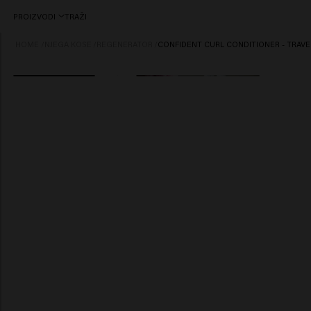
PROIZVODI
TRAŽI
HOME
/
NJEGA KOSE
/
REGENERATOR
/
CONFIDENT CURL CONDITIONER - TRAVE