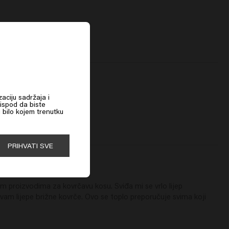
zaciju sadržaja i
 ispod da biste
u bilo kojem trenutku
PRIHVATI SVE
 proizvodima za kovrčavu kosu. Sviđa mi se vrlo lijep 
vam lijepe brižne kovrče. Ovo se toplo preporučuje svima koji 