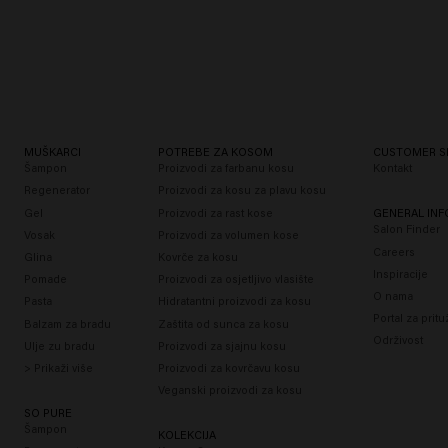
MUŠKARCI
POTREBE ZA KOSOM
CUSTOMER S
Šampon
Proizvodi za farbanu kosu
Kontakt
Regenerator
Proizvodi za kosu za plavu kosu
Gel
Proizvodi za rast kose
GENERAL IN
Salon Finder
Vosak
Proizvodi za volumen kose
Careers
Glina
Kovrče za kosu
Inspiracije
Pomade
Proizvodi za osjetljivo vlasište
O nama
Pasta
Hidratantni proizvodi za kosu
Portal za prit
Balzam za bradu
Zaštita od sunca za kosu
Održivost
Ulje zu bradu
Proizvodi za sjajnu kosu
> Prikaži više
Proizvodi za kovrčavu kosu
Veganski proizvodi za kosu
SO PURE
Šampon
KOLEKCIJA