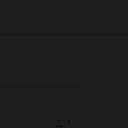
ouvjeren balzam za kovrče za kosu. Kovrče postaju finije, a kosa sja
e lako češljati. Veoma sam zadovoljan ovim 
1
2