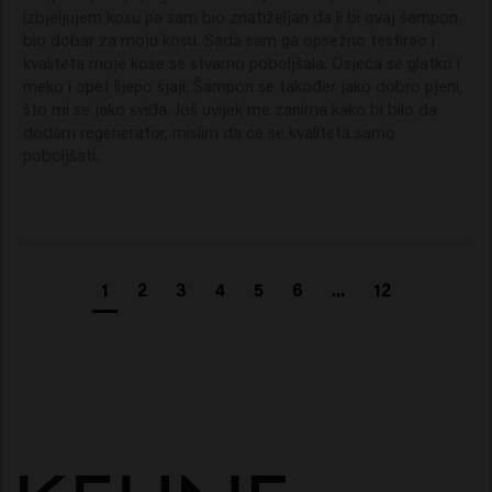
izbjeljujem kosu pa sam bio znatiželjan da li bi ovaj šampon 
kosu vidljivo glatkijom i zdravijom.
bio dobar za moju kosu. Sada sam ga opsežno testirao i 
Da li je Blonde Savior ljubičasti šampon
kvaliteta moje kose se stvarno poboljšala. Osjeća se glatko i 
za blond kosu?
meko i opet lijepo sjaji. Šampon se također jako dobro pjeni, 
što mi se jako sviđa. Još uvijek me zanima kako bi bilo da 
Blonde Savior Shampoo ima ljubičastu nijansu u formuli,
dodam regenerator, mislim da će se kvaliteta samo 
ali nije klasični ljubičasti šampon za plavu kosu poput
poboljšati. 
tonirajućih šampona koji neutraliziraju samo žute ili
tople tonove.
Dok su tradicionalni ljubičasti šamponi prvenstveno
namijenjeni korekciji boje, Blonde Savior se fokusira na
širu njegu blond kose:
1
2
3
4
5
6
...
12
Obnova oštećene i izbijeljene kose.
Jačanje vlakana kose.
Smanjenje lomljenja kose.
Poboljšanje sjaja i mekoće.
Ljubičasta boja u šamponu podržava svjež izgled blond
kose, ali glavni fokus je na obnovi, njezi i jačanju, a ne