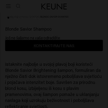
HOME
/
NJEGA KOSE
/
ŠAMPON
/
BLONDE SAVIOR SHAMPOO
(60)
Blonde Savior Shampoo
Još ne šaljemo na vaše odredište
KONTAKTIRAJTE NAS
Istaknite najbolje u svojoj plavoj boji koristeći
Blonde Savior Brightening šampon, formuliran da
nježno čisti dok istovremeno poboljšava svjetloću
i pojačava intenzitet boje. Savršen za prirodnu
blond kosu, izbijeljenu ili kosu s plavim
pramenovima, ovaj šampon pomaže u uklanjanju
naslaga koji uzrokuju beživotnost i poboljšava
reflektiranje svjetlosti.