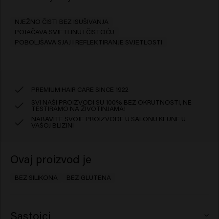
NJEŽNO ČISTI BEZ ISUŠIVANJA
POJAČAVA SVJETLINU I ČISTOĆU
POBOLJŠAVA SJAJ I REFLEKTIRANJE SVJETLOSTI
PREMIUM HAIR CARE SINCE 1922
SVI NAŠI PROIZVODI SU 100% BEZ OKRUTNOSTI, NE
TESTIRAMO NA ŽIVOTINJAMA!
NABAVITE SVOJE PROIZVODE U SALONU KEUNE U
VAŠOJ BLIZINI
Ovaj proizvod je
BEZ SILIKONA
BEZ GLUTENA
Sastojci