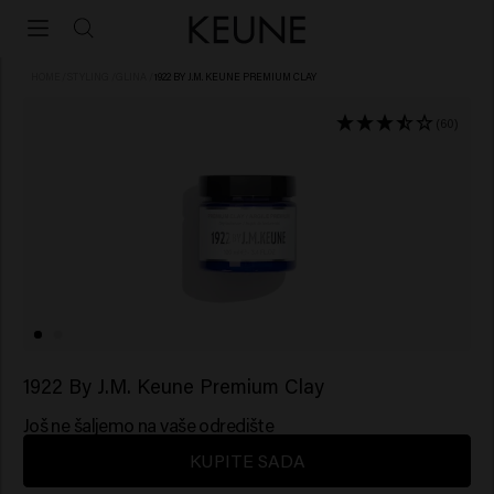
HOME
/
STYLING
/
GLINA
/
1922 BY J.M. KEUNE PREMIUM CLAY
(60)
1922 By J.M. Keune Premium Clay
Još ne šaljemo na vaše odredište
KUPITE SADA