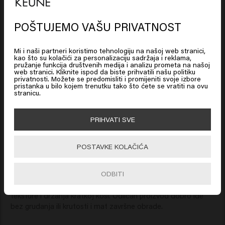
Verified Customer
Valerie
POŠTUJEMO VAŠU PRIVATNOST
Looks like you are in
United
States of America
Mi i naši partneri koristimo tehnologiju na našoj web stranici,
Apsolutna vjernost za mog supružnika! proizvod koji u 
kao što su kolačići za personalizaciju sadržaja i reklama,
svakom pogledu odgovara njegovim očekivanjima, kvalitetu, 
pružanje funkcija društvenih medija i analizu prometa na našoj
web stranici. Kliknite ispod da biste prihvatili našu politiku
sadržaju, održavanju, savitljivosti itd... 
Click on Go or choose your location below
privatnosti. Možete se predomisliti i promijeniti svoje izbore
pristanka u bilo kojem trenutku tako što ćete se vratiti na ovu
stranicu.
🇺🇸
United States of America 🛒
PRIHVATI SVE
Verified Customer
Go
POSTAVKE KOLAČIĆA
Sally
ODBITI
Preporučuje ga moj frizer u Trevor Sorbie za dodavanje 
teksture i držanja kratkoj kosi. Odličan proizvod dobro ide 
bez grudanja ili krutosti i mat završne obrade. 