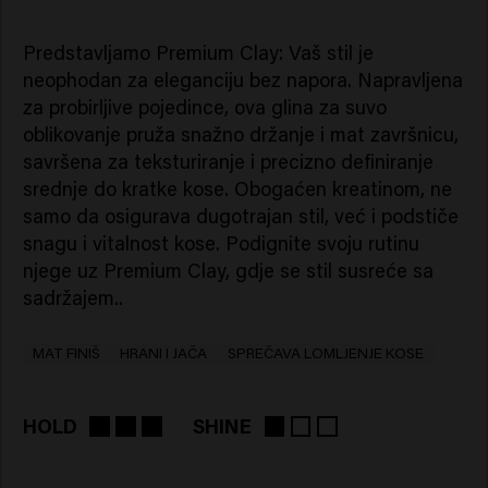
Predstavljamo Premium Clay: Vaš stil je
neophodan za eleganciju bez napora. Napravljena
za probirljive pojedince, ova glina za suvo
oblikovanje pruža snažno držanje i mat završnicu,
savršena za teksturiranje i precizno definiranje
srednje do kratke kose. Obogaćen kreatinom, ne
samo da osigurava dugotrajan stil, već i podstiče
snagu i vitalnost kose. Podignite svoju rutinu
njege uz Premium Clay, gdje se stil susreće sa
sadržajem..
MAT FINIŠ
HRANI I JAČA
SPREČAVA LOMLJENJE KOSE
HOLD
SHINE