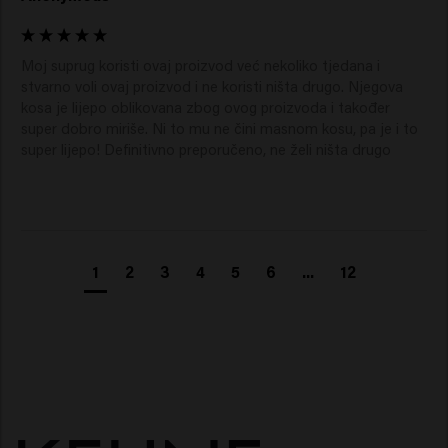
Moj suprug koristi ovaj proizvod već nekoliko tjedana i 
stvarno voli ovaj proizvod i ne koristi ništa drugo. Njegova 
kosa je lijepo oblikovana zbog ovog proizvoda i također 
super dobro miriše. Ni to mu ne čini masnom kosu, pa je i to 
super lijepo! Definitivno preporučeno, ne želi ništa drugo
1
2
3
4
5
6
...
12