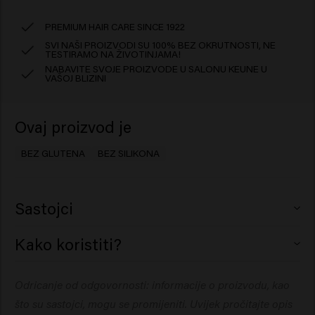
PREMIUM HAIR CARE SINCE 1922
SVI NAŠI PROIZVODI SU 100% BEZ OKRUTNOSTI, NE
TESTIRAMO NA ŽIVOTINJAMA!
NABAVITE SVOJE PROIZVODE U SALONU KEUNE U
VAŠOJ BLIZINI
Ovaj proizvod je
BEZ GLUTENA
BEZ SILIKONA
Sastojci
Aqua (Water), Cera Alba (Beeswax), Ethylhexyl
Kako koristiti?
Palmitate, C18-36 Acid Triglyceride, Glyceryl Stearate,
Petrolatum, Oleth-20, Oleth-5, Triethanolamine, Parfum
Utrljajte malu količinu između dlanova. Rasporedite po
Odricanje od odgovornosti: informacije o proizvodu, kao
(Fragrance), Carbomer, Phenoxyethanol, Caprylyl Glycol,
ručnikom osušenu ili suhu kosu i oblikujte po želji.
Dipropylene Glycol, Creatine, Methyl Gluceth-10,
što su sastojci, mogu se promijeniti. Uvijek pročitajte opis