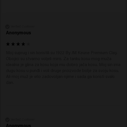
Verified Customer
Anonymous
Moj suprug i sin koristili su 1922 By JM Keune Premium Clay. 
Obojici su stvarno voljeli miris. Za tanku kosu mog muža 
idealna je glina za kosu koja mu dobro jača kosu. Moj sin ima 
dugu kosu u punđi i voli druge proizvode bolje za svoju kosu. 
Ali moj muž je vrlo zadovoljan njime i sada ga koristi svaki 
dan.
Verified Customer
Anonymous