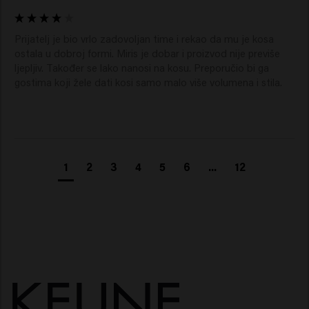
Prijatelj je bio vrlo zadovoljan time i rekao da mu je kosa 
ostala u dobroj formi. Miris je dobar i proizvod nije previše 
ljepljiv. Također se lako nanosi na kosu. Preporučio bi ga 
gostima koji žele dati kosi samo malo više volumena i stila.
1
2
3
4
5
6
...
12