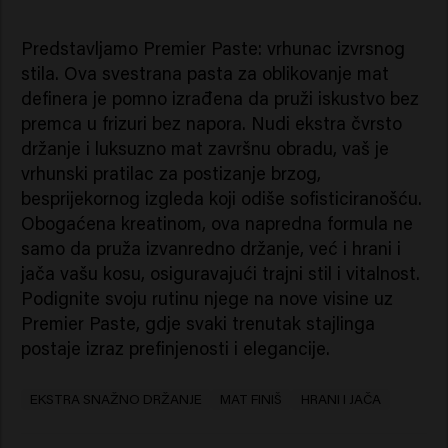
Predstavljamo Premier Paste: vrhunac izvrsnog
stila. Ova svestrana pasta za oblikovanje mat
definera je pomno izrađena da pruži iskustvo bez
premca u frizuri bez napora. Nudi ekstra čvrsto
držanje i luksuzno mat završnu obradu, vaš je
vrhunski pratilac za postizanje brzog,
besprijekornog izgleda koji odiše sofisticiranošću.
Obogaćena kreatinom, ova napredna formula ne
samo da pruža izvanredno držanje, već i hrani i
jača vašu kosu, osiguravajući trajni stil i vitalnost.
Podignite svoju rutinu njege na nove visine uz
Premier Paste, gdje svaki trenutak stajlinga
postaje izraz prefinjenosti i elegancije.
EKSTRA SNAŽNO DRŽANJE
MAT FINIŠ
HRANI I JAČA