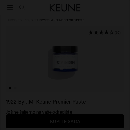
HOME
/
STYLING
/
PASTA
/
1922 BY J.M. KEUNE PREMIER PASTE
(60)
1922 By J.M. Keune Premier Paste
Još ne šaljemo na vaše odredište
KUPITE SADA