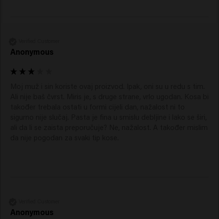
Verified Customer
Anonymous
Moj muž i sin koriste ovaj proizvod. Ipak, oni su u redu s tim. 
Ali nije baš čvrst. Miris je, s druge strane, vrlo ugodan. Kosa bi 
također trebala ostati u formi cijeli dan, nažalost ni to 
sigurno nije slučaj. Pasta je fina u smislu debljine i lako se širi, 
ali da li se zaista preporučuje? Ne, nažalost. A također mislim 
da nije pogodan za svaki tip kose.
Verified Customer
Anonymous