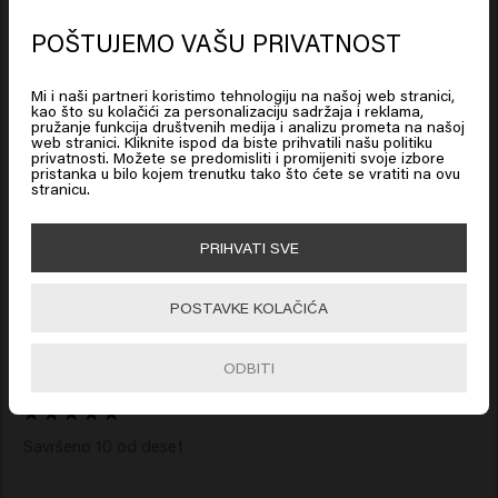
Based on 60 reviews
POŠTUJEMO VAŠU PRIVATNOST
Looks like you are in
United
States of America
Mi i naši partneri koristimo tehnologiju na našoj web stranici,
Verified Customer
kao što su kolačići za personalizaciju sadržaja i reklama,
Richard
pružanje funkcija društvenih medija i analizu prometa na našoj
web stranici. Kliknite ispod da biste prihvatili našu politiku
Click on Go or choose your location below
privatnosti. Možete se predomisliti i promijeniti svoje izbore
pristanka u bilo kojem trenutku tako što ćete se vratiti na ovu
stranicu.
Savršeno držanje i izvanredan ugodan miris
🇺🇸
United States of America 🛒
PRIHVATI SVE
Go
POSTAVKE KOLAČIĆA
Verified Customer
Cosmin
ODBITI
Savršeno 10 od deset 