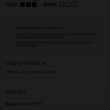
HOLD
SHINE
PREMIUM HAIR CARE SINCE 1922
SVI NAŠI PROIZVODI SU 100% BEZ OKRUTNOSTI, NE
TESTIRAMO NA ŽIVOTINJAMA!
NABAVITE SVOJE PROIZVODE U SALONU KEUNE U
VAŠOJ BLIZINI
Ovaj proizvod je
BEZ GLUTENA
BEZ SILIKONA
Sastojci
Aqua (Water), VP/VA Copolymer, Cetearyl Alcohol,
Kako koristiti?
Acrylates Copolymer, Petrolatum, Triacontanyl PVP,