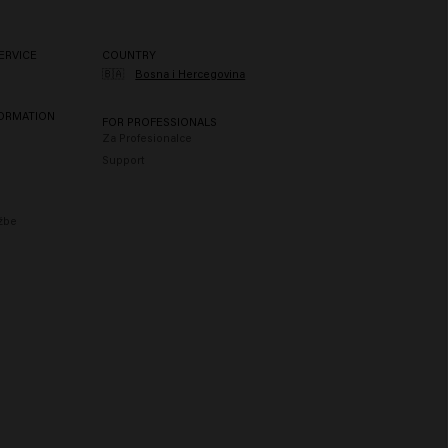
ERVICE
COUNTRY
🇧🇦
Bosna i Hercegovina
FORMATION
FOR PROFESSIONALS
Za Profesionalce
Support
užbe