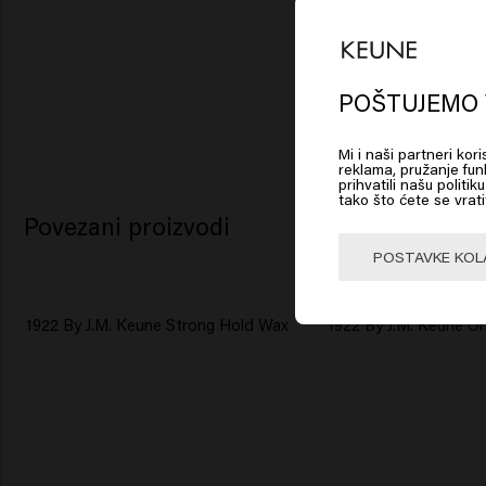
Lo
Am
POŠTUJEMO 
Mi i naši partneri kor
Click
reklama, pružanje funk
prihvatili našu politi
tako što ćete se vrati
Povezani proizvodi
🇺
POSTAVKE KOL
1922 By J.M. Keune Strong Hold Wax
1922 By J.M. Keune O