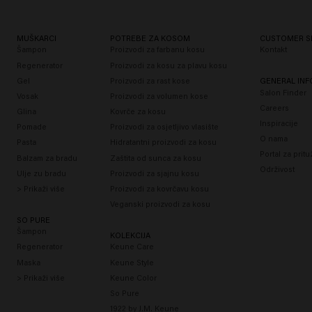
MUŠKARCI
POTREBE ZA KOSOM
CUSTOMER S
Šampon
Proizvodi za farbanu kosu
Kontakt
Regenerator
Proizvodi za kosu za plavu kosu
Gel
Proizvodi za rast kose
GENERAL IN
Salon Finder
Vosak
Proizvodi za volumen kose
Careers
Glina
Kovrče za kosu
Inspiracije
Pomade
Proizvodi za osjetljivo vlasište
O nama
Pasta
Hidratantni proizvodi za kosu
Portal za prit
Balzam za bradu
Zaštita od sunca za kosu
Održivost
Ulje zu bradu
Proizvodi za sjajnu kosu
> Prikaži više
Proizvodi za kovrčavu kosu
Veganski proizvodi za kosu
SO PURE
Šampon
KOLEKCIJA
Regenerator
Keune Care
Maska
Keune Style
> Prikaži više
Keune Color
So Pure
1922 by J.M. Keune