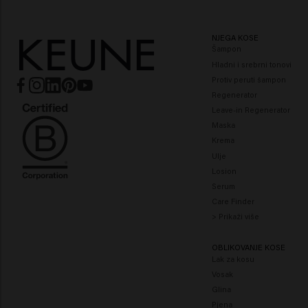
NJEGA KOSE
Šampon
Hladni i srebrni tonovi
Protiv peruti šampon
Regenerator
Leave-in Regenerator
Maska
Krema
Ulje
Losion
Serum
Care Finder
> Prikaži više
OBLIKOVANJE KOSE
Lak za kosu
Vosak
Glina
Pjena