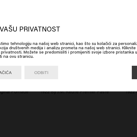
oks like you are in
United States of
erica
VAŠU PRIVATNOST
istimo tehnologiju na našoj web stranici, kao što su kolačići za personali
 on Go or choose your location below
cija društvenih medija i analizu prometa na našoj web stranici. Kliknite
ku privatnosti. Možete se predomisliti i promijeniti svoje izbore pristanka 
ti na ovu stranicu.
Go

United States of America 🛒
AČIĆA
ODBITI
riginal Pomade
1922 By J.M. Keune Premier Paste
1922 