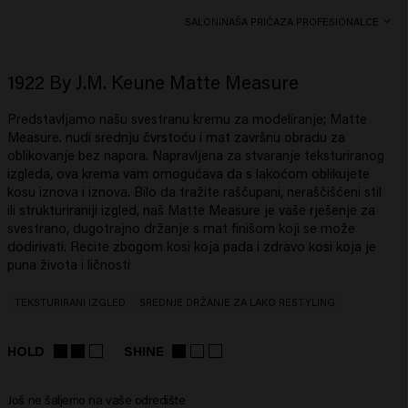
SALONI
NAŠA PRIČA
ZA PROFESIONALCE
1922 By J.M. Keune Matte Measure
Predstavljamo našu svestranu kremu za modeliranje; Matte
Measure. nudi srednju čvrstoću i mat završnu obradu za
oblikovanje bez napora. Napravljena za stvaranje teksturiranog
izgleda, ova krema vam omogućava da s lakoćom oblikujete
kosu iznova i iznova. Bilo da tražite raščupani, neraščišćeni stil
ili strukturiraniji izgled, naš Matte Measure je vaše rješenje za
svestrano, dugotrajno držanje s mat finišom koji se može
dodirivati. Recite zbogom kosi koja pada i zdravo kosi koja je
puna života i ličnosti
TEKSTURIRANI IZGLED
SREDNJE DRŽANJE ZA LAKO RESTYLING
HOLD
SHINE
Još ne šaljemo na vaše odredište