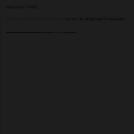
PROIZVODI
TRAŽI
HOME
/
STYLING
/
KREMA ZA KOSU
/
1922 BY J.M. KEUNE MATTE MEASURE