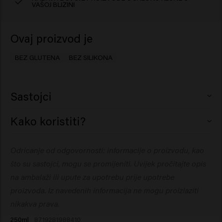
VAŠOJ BLIZINI
Ovaj proizvod je
BEZ GLUTENA
BEZ SILIKONA
Sastojci
Aqua (Water), Sodium Laureth Sulfate, Cocamidopropyl
Kako koristiti?
Betaine, Sodium Chloride, PEG-40 Hydrogenated Castor
Oil, Parfum (Fragrance), Glyceryl Laurate, PEG-200
Umasirajte malu količinu na vlažnu kosu. Odličan je i za
Odricanje od odgovornosti: informacije o proizvodu, kao
Hydrogenated Glyceryl Palmate,
pranje brade i tijela. Isperite. Ponovite ako je potrebno.
Hydroxypropyltrimonium Inulin, Sodium Benzoate,
što su sastojci, mogu se promijeniti. Uvijek pročitajte opis
Dipropylene Glycol, Cetrimonium Chloride, Citric Acid,
na ambalaži ili upute za upotrebu prije upotrebe
PEG-7 Glyceryl Cocoate, Creatine, Methyl Gluceth-10,
proizvoda. Iz navedenih informacija ne mogu proizlaziti
Polyquaternium-7, Propylene Glycol, Sorbitol, Triethyl
nikakva prava.
Citrate, Bambusa Vulgaris Shoot Extract, Dryopteris
250ml
8719281988410