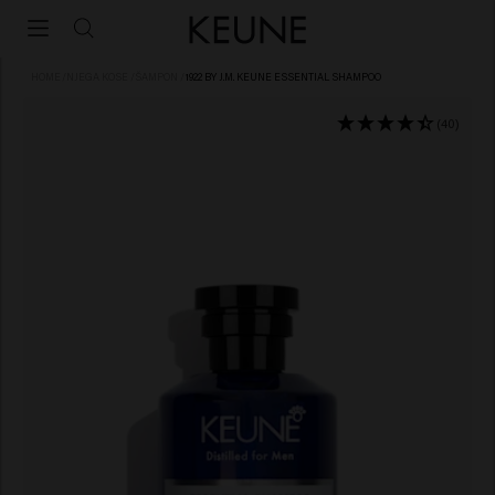
HOME
/
NJEGA KOSE
/
ŠAMPON
/
1922 BY J.M. KEUNE ESSENTIAL SHAMPOO
(40)