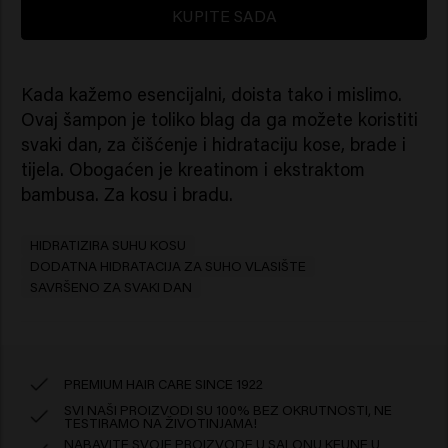
KUPITE SADA
Kada kažemo esencijalni, doista tako i mislimo.
Ovaj šampon je toliko blag da ga možete koristiti
svaki dan, za čišćenje i hidrataciju kose, brade i
tijela. Obogaćen je kreatinom i ekstraktom
bambusa. Za kosu i bradu.
HIDRATIZIRA SUHU KOSU
DODATNA HIDRATACIJA ZA SUHO VLASIŠTE
SAVRŠENO ZA SVAKI DAN
PREMIUM HAIR CARE SINCE 1922
SVI NAŠI PROIZVODI SU 100% BEZ OKRUTNOSTI, NE
TESTIRAMO NA ŽIVOTINJAMA!
NABAVITE SVOJE PROIZVODE U SALONU KEUNE U