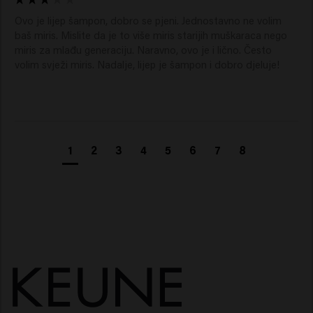
Ovo je lijep šampon, dobro se pjeni. Jednostavno ne volim 
baš miris. Mislite da je to više miris starijih muškaraca nego 
miris za mlađu generaciju. Naravno, ovo je i lično. Često 
volim svježi miris. Nadalje, lijep je šampon i dobro djeluje!
1
2
3
4
5
6
7
8