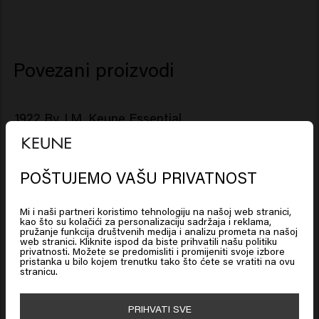
Filix-Mas Leaf Extract, Phenoxyethanol,
Ethylhexylglycerin, Linalool.
Povezani proizvodi
1922 By J.M. Keune Essential
Conditioner
New content loaded
POŠTUJEMO VAŠU PRIVATNOST
4.1
Looks like you are in
United
Based on 40 reviews
States of America
Mi i naši partneri koristimo tehnologiju na našoj web stranici,
kao što su kolačići za personalizaciju sadržaja i reklama,
pružanje funkcija društvenih medija i analizu prometa na našoj
web stranici. Kliknite ispod da biste prihvatili našu politiku
Click on Go or choose your location below
Verified Customer
privatnosti. Možete se predomisliti i promijeniti svoje izbore
pristanka u bilo kojem trenutku tako što ćete se vratiti na ovu
Arthur
stranicu.
🇺🇸
United States of America 🛒
PRIHVATI SVE
vrlo zadovoljan, manje plaketa na koži, ugodan miris 