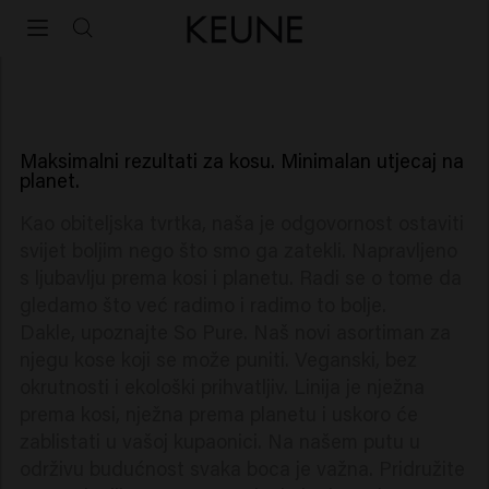
So Pure
So Pure
Maksimalni rezultati za kosu. Minimalan utjecaj na
planet.
Kao obiteljska tvrtka, naša je odgovornost ostaviti
svijet boljim nego što smo ga zatekli. Napravljeno
s ljubavlju prema kosi i planetu. Radi se o tome da
gledamo što već radimo i radimo to bolje.
Dakle, upoznajte So Pure. Naš novi asortiman za
njegu kose koji se može puniti. Veganski, bez
okrutnosti i ekološki prihvatljiv. Linija je nježna
prema kosi, nježna prema planetu i uskoro će
zablistati u vašoj kupaonici. Na našem putu u
održivu budućnost svaka boca je važna. Pridružite