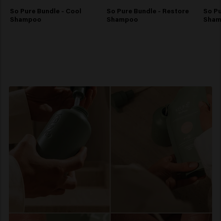
So Pure Bundle - Cool
So Pure Bundle - Restore
So Pu
Shampoo
Shampoo
Sha