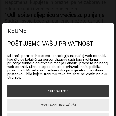
Napomena: kupujete ih prazne, pa ne zaboravite
odmah kupiti i vrećice s punjenjem!
1.Odlijepite naljepnicu s vrećice za punjenje.
Sadržaj svoje boce za punjenje možete označiti
naljepnicom.
2. Zalijepite naljepnicu na bocu za ponovno
punjenje.
POŠTUJEMO VAŠU PRIVATNOST
Looks like you are in
United
Stavite naljepnicu na čep boce kako biste na prvi
States of America
pogled odmah uočili
Mi i naši partneri koristimo tehnologiju na našoj web stranici,
ime linije koju ste odabrali. Napunite bocu i
kao što su kolačići za personalizaciju sadržaja i reklama,
pružanje funkcija društvenih medija i analizu prometa na našoj
spremni ste.
web stranici. Kliknite ispod da biste prihvatili našu politiku
Click on Go or choose your location below
privatnosti. Možete se predomisliti i promijeniti svoje izbore
pristanka u bilo kojem trenutku tako što ćete se vratiti na ovu
stranicu.
🇺🇸
United States of America 🛒
PRIHVATI SVE
Go
POSTAVKE KOLAČIĆA