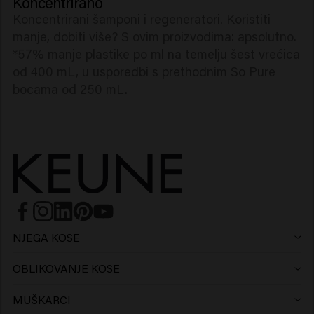
Koncentrirano
Koncentrirani šamponi i regeneratori. Koristiti
manje, dobiti više? S ovim proizvodima: apsolutno.
*57% manje plastike po ml na temelju šest vrećica
od 400 mL, u usporedbi s prethodnim So Pure
bocama od 250 mL.
NJEGA KOSE
Šampon
OBLIKOVANJE KOSE
Lak za kosu
Hladni i srebrni tonovi
MUŠKARCI