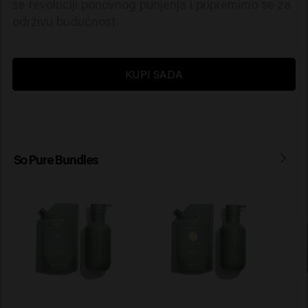
se revoluciji ponovnog punjenja i pripremimo se za
održivu budućnost.
KUPI SADA
So Pure Bundles