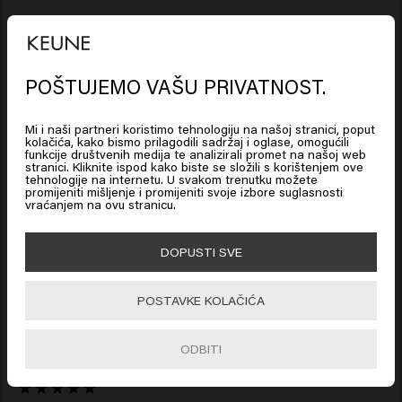
New content loaded
4.4
Based on 64 reviews
POŠTUJEMO VAŠU PRIVATNOST.
Looks like you are in
United
States of America
Verified Customer
Mi i naši partneri koristimo tehnologiju na našoj stranici, poput
Corry
kolačića, kako bismo prilagodili sadržaj i oglase, omogućili
funkcije društvenih medija te analizirali promet na našoj web
stranici. Kliknite ispod kako biste se složili s korištenjem ove
Click on Go or choose your location below
tehnologije na internetu. U svakom trenutku možete
promijeniti mišljenje i promijeniti svoje izbore suglasnosti
Tako sretan što moj baršunasti oblak čini moju tanku kosu 
vraćanjem na ovu stranicu.
punijom i čvršćom. Već godinama koristim sve od Keune ❤️
🇺🇸
United States of America 🛒
DOPUSTI SVE
Go
POSTAVKE KOLAČIĆA
Verified Customer
ODBITI
Marlies