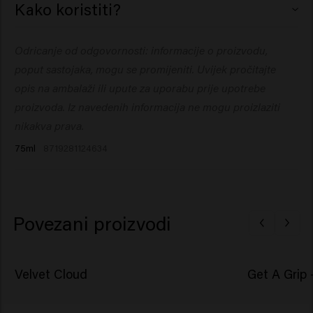
Kako koristiti?
Isodecyl Neopentanoate, Isopropyl Alcohol, Phenyl
Trimethicone, Parfum (Fragrance), Dipropylene Glycol.
Dobro protresite prije upotrebe, nanesite Velvet
Odricanje od odgovornosti: informacije o proizvodu,
Cloud na dlan, protrljajte te ravnomjerno
poput sastojaka, mogu se promijeniti. Uvijek pročitajte
rasporedite pjenu na vlažnu kosu.
opis na ambalaži ili upute za uporabu prije upotrebe
Stilizirajte po želji. Koristite fen da biste povećali
proizvoda. Iz navedenih informacija ne mogu proizlaziti
volumen.
nikakva prava.
75ml
8719281124634
Povezani proizvodi
Velvet Cloud
Get A Grip -