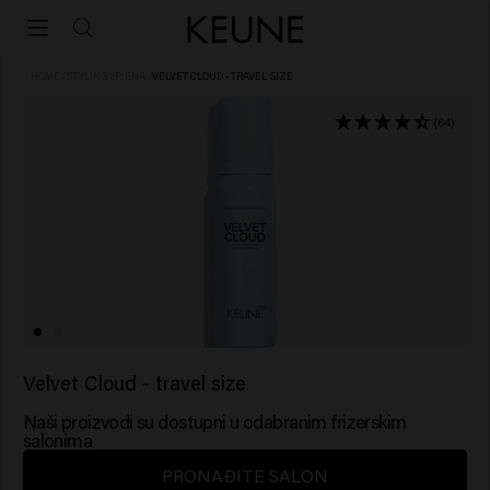
HOME
/
STYLING
/
PJENA
/
VELVET CLOUD - TRAVEL SIZE
(64)
Velvet Cloud - travel size
Naši proizvodi su dostupni u odabranim frizerskim
salonima
PRONAĐITE SALON