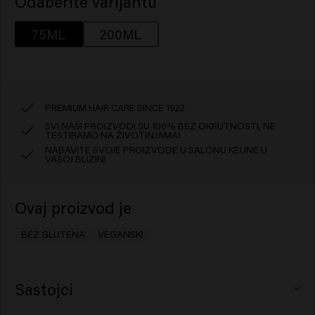
Odaberite varijantu
75ML
200ML
PREMIUM HAIR CARE SINCE 1922
SVI NAŠI PROIZVODI SU 100% BEZ OKRUTNOSTI, NE
TESTIRAMO NA ŽIVOTINJAMA!
NABAVITE SVOJE PROIZVODE U SALONU KEUNE U
VAŠOJ BLIZINI
Ovaj proizvod je
BEZ GLUTENA
VEGANSKI
Sastojci
Butane, Trisiloxane, Dimethicone, Alcohol Denat.,