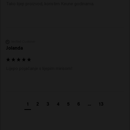
Tako lijep proizvod, koristim Keune godinama.
Verified Customer
Jolanda
Lijepo pojačanje s lijepim mirisom!
1
2
3
4
5
6
...
13