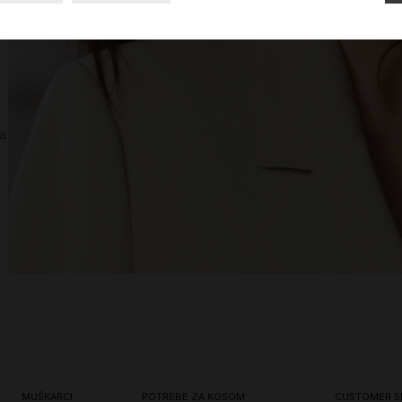
sa
e
MUŠKARCI
POTREBE ZA KOSOM
CUSTOMER S