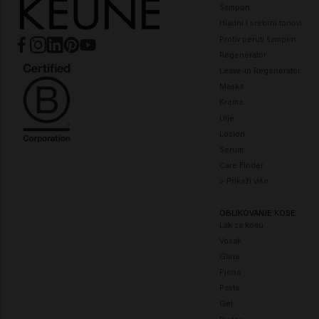
nanošenje iz svakog kuta. Jednostavno poprskajte suhu kos
Šampon
nakon stiliziranja za besprijekoran završni rezultat.
Hladni i srebrni tonovi
Protiv peruti šampon
Regenerator
Leave-in Regenerator
Maska
Krema
Ulje
Losion
Serum
Care Finder
> Prikaži više
OBLIKOVANJE KOSE
Lak za kosu
Vosak
Glina
Pjena
Pasta
Gel