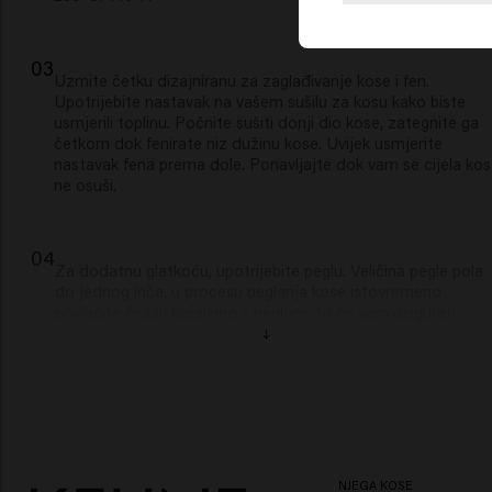
03
Uzmite četku dizajniranu za zaglađivanje kose i fen.
Upotrijebite nastavak na vašem sušilu za kosu kako biste
usmjerili toplinu. Počnite sušiti donji dio kose, zategnite ga
četkom dok fenirate niz dužinu kose. Uvijek usmjerite
nastavak fena prema dole. Ponavljajte dok vam se cijela ko
ne osuši.
04
Za dodatnu glatkoću, upotrijebite peglu. Veličina pegle pola
do jednog inča, u procesu peglanja kose istovremeno
povlačite češalj paralelno s peglom, to će vam osigurati
savršeno ispeglanu kosu.
05
Kada je vaša kosa ravna i glatka, učvrstite svoj styling
pomoću Free Styler-a. Daje srednje učvršćenje koje se mož
izgraditi dodavajući slojeve proizvoda i traje do 24 sata,
njegova inovativna funkcija prskanja od 360° osigurava lako
NJEGA KOSE