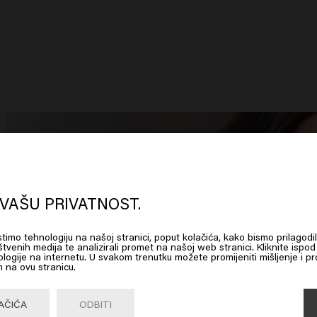
oks like you are in
United States of
erica
VAŠU PRIVATNOST.
istimo tehnologiju na našoj stranici, poput kolačića, kako bismo prilagodil
 on Go or choose your location below
štvenih medija te analizirali promet na našoj web stranici. Kliknite ispod 
logije na internetu. U svakom trenutku možete promijeniti mišljenje i pro
 na ovu stranicu.
Go

United States of America 🛒
AČIĆA
ODBITI