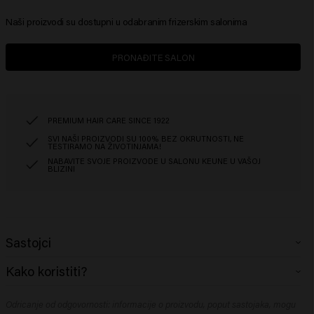
Naši proizvodi su dostupni u odabranim frizerskim salonima
PRONAĐITE SALON
PREMIUM HAIR CARE SINCE 1922
SVI NAŠI PROIZVODI SU 100% BEZ OKRUTNOSTI, NE
TESTIRAMO NA ŽIVOTINJAMA!
NABAVITE SVOJE PROIZVODE U SALONU KEUNE U VAŠOJ
BLIZINI
Sastojci
Rush Hour:
Kako koristiti?
Aqua (Water), Gedenatureerde alcohol, Citroenzuur, PEG-40
Gehydrogeneerde castorolie, Arginine, Glucose, Panthenol,
Rush Hour:
Polyquaternium-11, Natriumbenzoaat, Parfum (geur), Dipropyleenglycol,
Odricanje od odgovornosti: informacije o proizvodu, poput sastojaka, mogu
Protresite prije upotrebe. Raspršite na vlažnu kosu od korijena do vrhova, a