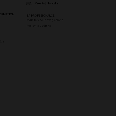
🇭🇷
Croatia | Hrvatska
FORMATION
ZA PROFESIONALCE
Izvucite više iz svog salona
Poslovna podrška
užbe