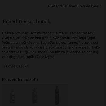
SALONI
NAŠA PRIČA
ZA PROFESIONALCE
Tamed Tresses bundle
Doživite vrhunsku sofisticiranost uz frizuru
Tamed tresses
!
Ovaj elegantni izgled ima glatku, svilenkastu kosu koja lijepo
teče, stvarajući luksuzan i uglađen izgled.
Tamed tresses
nudi
bezvremenski stil koji odiše gracioznošću i profinjenošću. Lako
se održava i uvijek je u modi. Ova frizura je idealna za one koji
vole elegantan i sofisticiran izgled.
SILKY SOFT LOCKS
Proizvodi u paketu