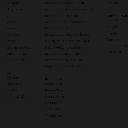
u
Šampon
Proizvodi za farbanu kosu
Kontakt
Regenerator
Proizvodi za kosu za plavu kosu
Gel
Proizvodi za rast kose
GENERAL IN
Salon Finder
Vosak
Proizvodi za volumen kose
Karijera
Glina
Kovrče za kosu
Inspiracije
Pomade
Proizvodi za osjetljivo vlasište
O nama
Pasta
Hidratantni proizvodi za kosu
Portal za prit
Balzam za bradu
Zaštita od sunca za kosu
Održivost
Ulje zu bradu
Proizvodi za sjajnu kosu
> Prikaži više
Proizvodi za kovrčavu kosu
Veganski proizvodi za kosu
SO PURE
Šampon
KOLEKCIJA
Regenerator
Keune Care
Maska
Keune Style
> Prikaži više
Keune Color
So Pure
1922 by J.M. Keune
Travel sizes