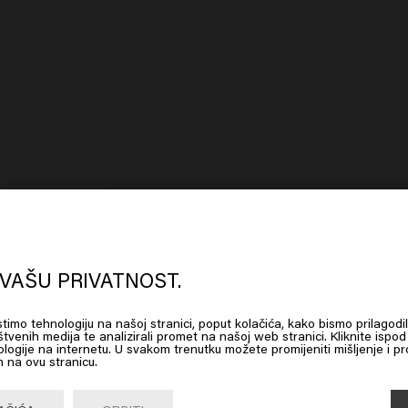
oks like you are in
United States of
ra
erica
VAŠU PRIVATNOST.
.
istimo tehnologiju na našoj stranici, poput kolačića, kako bismo prilagodil
 on Go or choose your location below
štvenih medija te analizirali promet na našoj web stranici. Kliknite ispod 
logije na internetu. U svakom trenutku možete promijeniti mišljenje i pro
 na ovu stranicu.
Go

United States of America 🛒
e