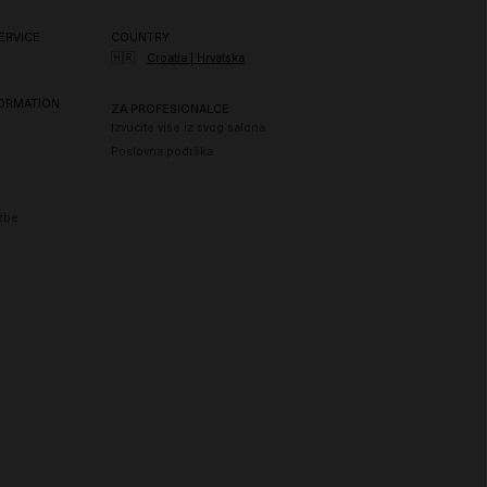
ERVICE
COUNTRY
🇭🇷
Croatia | Hrvatska
FORMATION
ZA PROFESIONALCE
Izvucite više iz svog salona
Poslovna podrška
užbe