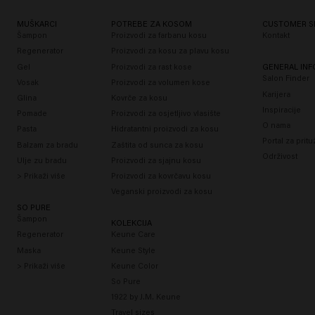
MUŠKARCI
POTREBE ZA KOSOM
CUSTOMER S
Šampon
Proizvodi za farbanu kosu
Kontakt
Regenerator
Proizvodi za kosu za plavu kosu
Gel
Proizvodi za rast kose
GENERAL IN
Salon Finder
Vosak
Proizvodi za volumen kose
Karijera
Glina
Kovrče za kosu
Inspiracije
Pomade
Proizvodi za osjetljivo vlasište
O nama
Pasta
Hidratantni proizvodi za kosu
Portal za prit
Balzam za bradu
Zaštita od sunca za kosu
Održivost
Ulje zu bradu
Proizvodi za sjajnu kosu
> Prikaži više
Proizvodi za kovrčavu kosu
Veganski proizvodi za kosu
SO PURE
Šampon
KOLEKCIJA
Regenerator
Keune Care
Maska
Keune Style
> Prikaži više
Keune Color
So Pure
1922 by J.M. Keune
Travel sizes