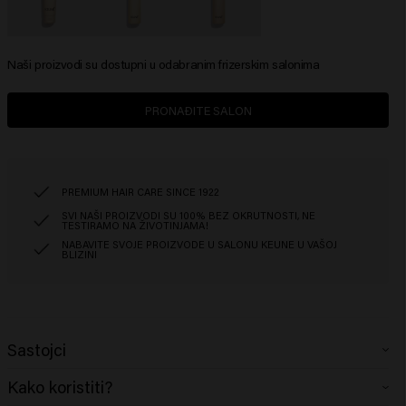
Naši proizvodi su dostupni u odabranim frizerskim salonima
PRONAĐITE SALON
PREMIUM HAIR CARE SINCE 1922
SVI NAŠI PROIZVODI SU 100% BEZ OKRUTNOSTI, NE
TESTIRAMO NA ŽIVOTINJAMA!
NABAVITE SVOJE PROIZVODE U SALONU KEUNE U VAŠOJ
BLIZINI
Sastojci
Kako koristiti?
Aqua (Eau), Glycerin, Inulin, PEG-40 Huile de ricin hydrogénée, Gomme