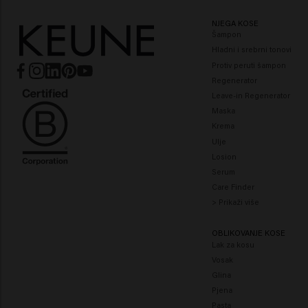
kovrčama.
NJEGA KOSE
Šampon
Hladni i srebrni tonovi
Protiv peruti šampon
Regenerator
Leave-in Regenerator
Maska
Krema
Ulje
Losion
Serum
Care Finder
> Prikaži više
OBLIKOVANJE KOSE
Lak za kosu
Vosak
Glina
Pjena
Pasta