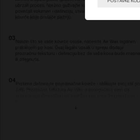
POSTAVKE KOL
ubrzali proces. Nježno gužvajte kosu dok se suši kako biste
povećali volumen i definiciju, stvarajući odvažne, lepršave
kovrče koje privlače pažnju.
03
Nakon što se vaše kovrče osuše, nanesite Air Wax laganim
prskanjem po kosi. Ovaj lagani vosak u spreju dodaje
prozračnu teksturu i definiciju bez da vaša kosa bude masna
ili otegnuta.
04
Prstima definirajte pojedinačne kovrče i oblikujte svoj stil po
želji. Prozračna tekstura Air Wax-a omogućava vam da
kreirate uglađeni izgled uz zadržavanje prirodnog kretanja i
karizme.
05
Shine Therapy preko vašeg gotovog stila za briljantan sjaj.
Ova bestežinska formula pojačava sjaj do 80%, dodajući
savršen završni dodir vašim odvažnim, samouvjerenim