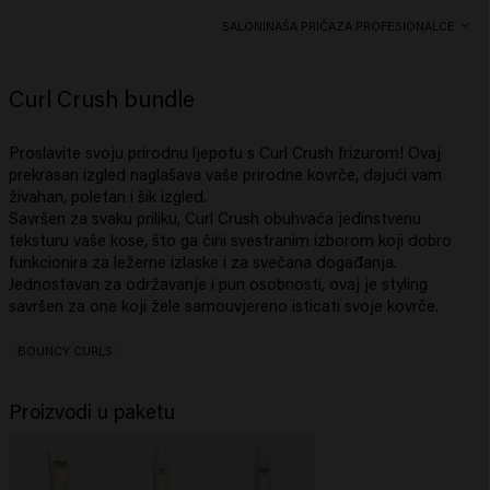
SALONI
NAŠA PRIČA
ZA PROFESIONALCE
Curl Crush bundle
Proslavite svoju prirodnu ljepotu s Curl Crush frizurom! Ovaj
prekrasan izgled naglašava vaše prirodne kovrče, dajući vam
živahan, poletan i šik izgled.
Savršen za svaku priliku, Curl Crush obuhvaća jedinstvenu
teksturu vaše kose, što ga čini svestranim izborom koji dobro
funkcionira za ležerne izlaske i za svečana događanja.
Jednostavan za održavanje i pun osobnosti, ovaj je styling
savršen za one koji žele samouvjereno isticati svoje kovrče.
BOUNCY CURLS
Proizvodi u paketu