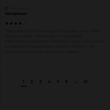
Verified Customer
Anonymous
Lijep proizvod koji čini da vaša mržnja dobro miriše i dobro 
se brine o njemu. Volim pumpu, što je čini super 
jednostavnom za upotrebu. Prelazak na ovaj proizvod učinio 
je moju kosu mnogo glatkijom, punijom i mekšom. I taj 
osjećaj traje duže nego što sam bio naviknut.
1
2
3
4
5
6
...
12