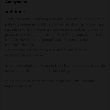
Anonymous
Proizvod dolazi u održivoj ambalaži i nudi mogućnost kupnje 
paketa za punjenje, štedi na plastici i troškovima. Morao sam 
saznati kako to funkcionira s dodacima, ali nakon toga se to 
pokazalo prilično jednostavnim. Također je lijepo što zatim 
možete staviti sustav 'pumpe' pod tuš, a boja paketa daje 
mu "Bali" vibraciju.

Regenerator odlično miriše i ne treba vam puno za 
regeneraciju cijele kose.

Imam jako izbijeljenu kosu i jedino što me je razočaralo je da 
se nakon upotrebe ne osjeća lako češljati.

Kupio bih ga jer znam da hrani moju kosu i nisu dodane 
nepotrebne tvari.