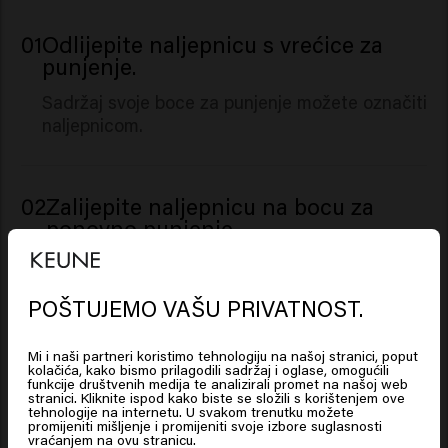
01
Odlijepite naljepnicu s vrećice za
punjenje.
Sadržaj svoje boce za punjenje možete označiti
naljepnicom.
02
Zalijepite naljepnicu na bocu za
ponovno punjenje.
Stavite naljepnicu na čep boce kako biste na
prvi pogled odmah uočiliime linije koju ste
POŠTUJEMO VAŠU PRIVATNOST.
odabrali. Napunite bocu i spremni ste.
Looks like you are in
United
States of America
Mi i naši partneri koristimo tehnologiju na našoj stranici, poput
kolačića, kako bismo prilagodili sadržaj i oglase, omogućili
funkcije društvenih medija te analizirali promet na našoj web
Povezani proizvodi
stranici. Kliknite ispod kako biste se složili s korištenjem ove
Click on Go or choose your location below
tehnologije na internetu. U svakom trenutku možete
promijeniti mišljenje i promijeniti svoje izbore suglasnosti
vraćanjem na ovu stranicu.