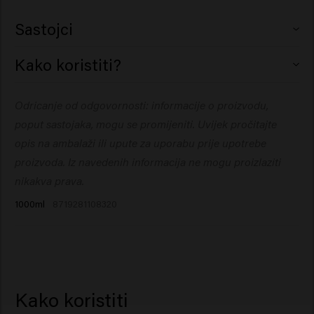
Sastojci
Aqua (Water), Isopropyl Myristate, Cetearyl Alcohol,
Kako koristiti?
Glycerin, Behentrimonium Chloride, Cetrimonium
Chloride, Cetyl Esters, Parfum (Fragrance), Betaine,
Nanesite na svježe opranu kosu, ručnikom osušenu.
Odricanje od odgovornosti: informacije o proizvodu,
Butyrospermum Parkii (Shea) Butter, Citric Acid, Sodium
Ostavite 1 do 3 minute da regenerator odradi svoj
Benzoate, Isopropyl Alcohol, Hydroxypropyl Starch
poput sastojaka, mogu se promijeniti. Uvijek pročitajte
posao. Temeljito isperite.
Phosphate, Tocopheryl Acetate, Opuntia Ficus-Indica
opis na ambalaži ili upute za uporabu prije upotrebe
Stem Extract, Disodium Phosphate, Benzyl Salicylate,
proizvoda. Iz navedenih informacija ne mogu proizlaziti
Citronellol, Hydroxycitronellal, Limonene, Linalool.
nikakva prava.
1000ml
8719281108320
Kako koristiti