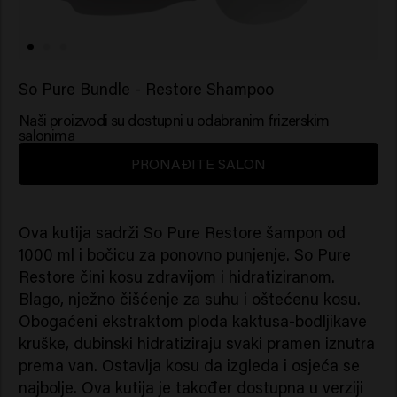
So Pure Bundle - Restore Shampoo
Naši proizvodi su dostupni u odabranim frizerskim
salonima
PRONAĐITE SALON
Ova kutija sadrži So Pure Restore šampon od
1000 ml i bočicu za ponovno punjenje. So Pure
Restore čini kosu zdravijom i hidratiziranom.
Blago, nježno čišćenje za suhu i oštećenu kosu.
Obogaćeni ekstraktom ploda kaktusa-bodljikave
kruške, dubinski hidratiziraju svaki pramen iznutra
prema van. Ostavlja kosu da izgleda i osjeća se
najbolje. Ova kutija je također dostupna u verziji