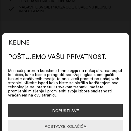
TESTIRAMO NA ŽIVOTINJAMA!
NABAVITE SVOJE PROIZVODE U SALONU KEUNE U
VAŠOJ BLIZINI
Sastojci
POŠTUJEMO VAŠU PRIVATNOST.
So Pure Restore Shampoo: Aqua (Water), Sodium
Looks like you are in
United
Kako koristiti?
Lauroyl Methyl Isethionate, Cocamidopropyl Betaine,
States of America
Mi i naši partneri koristimo tehnologiju na našoj stranici, poput
Glycerin, PEG-40 Hydrogenated Castor Oil, Parfum
Umasirajte u mokru kosu. Temeljito isperite. Ponovite
kolačića, kako bismo prilagodili sadržaj i oglase, omogućili
funkcije društvenih medija te analizirali promet na našoj web
Odricanje od odgovornosti: informacije o proizvodu,
(Fragrance), Decyl Glucoside, Guar
ako želite.
stranici. Kliknite ispod kako biste se složili s korištenjem ove
Click on Go or choose your location below
Hydroxypropyltrimonium Chloride, Sodium Chloride,
poput sastojaka, mogu se promijeniti. Uvijek pročitajte
tehnologije na internetu. U svakom trenutku možete
promijeniti mišljenje i promijeniti svoje izbore suglasnosti
Betaine, Coco-Glucoside, Glyceryl Oleate, Sodium
opis na ambalaži ili upute za uporabu prije upotrebe
vraćanjem na ovu stranicu.
Benzoate, Hydroxyethylcellulose, Glyceryl Laurate,
proizvoda. Iz navedenih informacija ne mogu proizlaziti
🇺🇸
United States of America 🛒
Citric Acid, Acrylates/C10-30 Alkyl Acrylate
nikakva prava.
DOPUSTI SVE
Crosspolymer, Isopropyl Myristate, Opuntia Ficus-
Indica Stem Extract, Disodium Phosphate, Benzyl
Go
POSTAVKE KOLAČIĆA
Salicylate, Citronellol, Hydroxycitronellal, Limonene,