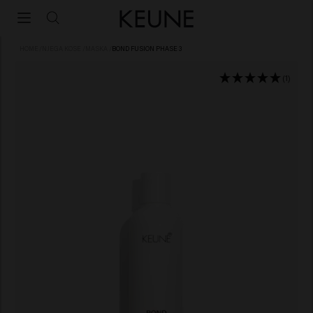
HOME
/
NJEGA KOSE
/
MASKA
/
BOND FUSION PHASE 3
(1)