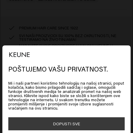
PREMIUM HAIR CARE SINCE 1922
SVI NAŠI PROIZVODI SU 100% BEZ OKRUTNOSTI, NE
TESTIRAMO NA ŽIVOTINJAMA!
NABAVITE SVOJE PROIZVODE U SALONU KEUNE U
VAŠOJ BLIZINI
POŠTUJEMO VAŠU PRIVATNOST.
Looks like you are in
United
States of America
Mi i naši partneri koristimo tehnologiju na našoj stranici, poput
Sastojci
kolačića, kako bismo prilagodili sadržaj i oglase, omogućili
funkcije društvenih medija te analizirali promet na našoj web
stranici. Kliknite ispod kako biste se složili s korištenjem ove
Aqua (Water), Cetearyl Alcohol, Paraffinum Liquidum
Click on Go or choose your location below
tehnologije na internetu. U svakom trenutku možete
Kako koristiti?
promijeniti mišljenje i promijeniti svoje izbore suglasnosti
(Mineral Oil), Stearamidopropyl Dimethylamine,
vraćanjem na ovu stranicu.
Cetrimonium Chloride, Polyquaternium-37, Propylene
Hranjivi i obnavljajući tretman. Nanesite jednom tjedno
Odricanje od odgovornosti: informacije o proizvodu,
Glycol Dicaprylate/Dicaprate,
na kosu prosušenu ručnikom, najmanje 5 minuta. Nakon
🇺🇸
United States of America 🛒
DOPUSTI SVE
Polyacrylamidopropyltrimonium Chloride, Lactic Acid,
poput sastojaka, mogu se promijeniti. Uvijek pročitajte
toga isperite, šamponirajte i njegujte.