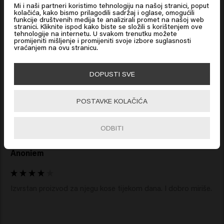
Može li se koristiti leave-in regenerator
Mi i naši partneri koristimo tehnologiju na našoj stranici, poput
prilikom sušenja kose?
kolačića, kako bismo prilagodili sadržaj i oglase, omogućili
funkcije društvenih medija te analizirali promet na našoj web
Verified Customer
stranici. Kliknite ispod kako biste se složili s korištenjem ove
Da, leave-in regenerator za suhu kosu zapravo je
Click on Go or choose your location below
S.
tehnologije na internetu. U svakom trenutku možete
vrijedan korak prije nego što pustite kosu da se osuši na
promijeniti mišljenje i promijeniti svoje izbore suglasnosti
vraćanjem na ovu stranicu.
zraku ili je stilizirate. Vital Nutrition Power Plump
pomaže zagladiti kutikulu kose, smanjuje frizzy efekt i
Zbog Vital Nutrition-a, moja izbijeljena kosa ne puha, 
🇺🇸
United States of America 🛒
DOPUSTI SVE
koristim je već nekoliko godina, vrlo zadovoljna.
olakšava raščešljavanje kose tijekom sušenja fenom ili
stiliziranja. Proizvod se može nanositi i na ručnikom
Go
POSTAVKE KOLAČIĆA
prosušenu i na suhu kosu.
ODBITI
Verified Customer
Anoniem
Izvrstan proizvod za njegu kose tijekom dana. I dobro miriše. 