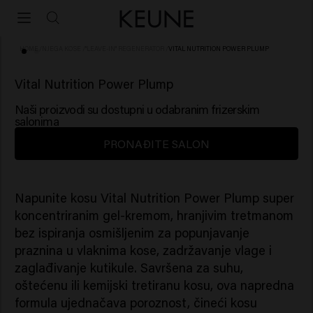
HOME
/
NJEGA KOSE
/
"LEAVE-IN" REGENERATOR
/
VITAL NUTRITION POWER PLUMP
(7)
Vital Nutrition Power Plump
Naši proizvodi su dostupni u odabranim frizerskim
salonima
PRONAĐITE SALON
Napunite kosu Vital Nutrition Power Plump super
koncentriranim gel-kremom, hranjivim tretmanom
bez ispiranja osmišljenim za popunjavanje
praznina u vlaknima kose, zadržavanje vlage i
zaglađivanje kutikule. Savršena za suhu,
oštećenu ili kemijski tretiranu kosu, ova napredna
formula ujednačava poroznost, čineći kosu