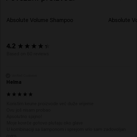
Absolute Volume Shampoo
Absolute V
New content loaded
4.2
Based on 60 reviews
Verified Customer
Helma
Koristim keune proizvode već duže vrijeme

Ovu još nisam probao 

Apsolutno sjajno!

Moje kovrče gotovo plutaju oko glave

U kombinaciji sa šamponom i sprejom vrlo sam zadovoljan 
ovim.