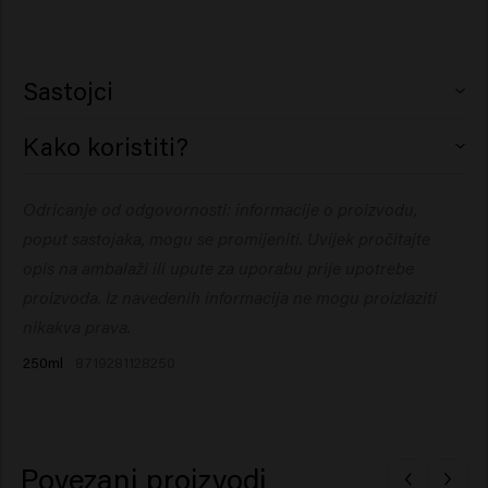
Sastojci
Aqua (Water), Cetearyl Alcohol, Stearamidopropyl
Kako koristiti?
Dimethylamine, Glycerin, Cetyl Esters, Isopropyl
Myristate, Behentrimonium Chloride, Lactic Acid,
Nanesite na šamponiranu kosu, ostavite 1–3 minute,
Odricanje od odgovornosti: informacije o proizvodu,
Parfum (Fragrance), Sodium Benzoate,
zatim temeljito isperite.
Hydroxyethylcellulose, Isopropyl Alcohol, Dipropylene
poput sastojaka, mogu se promijeniti. Uvijek pročitajte
Glycol, Panthenol, Silicone Quaternium-18, Hydrolyzed
opis na ambalaži ili upute za uporabu prije upotrebe
Rice Protein, Kaolin, Tocopheryl Acetate, Trideceth-12,
proizvoda. Iz navedenih informacija ne mogu proizlaziti
Trideceth-6, Butylene Glycol, Phenoxyethanol, Lilium
nikakva prava.
Candidum Flower Extract
250ml
8719281128250
Povezani proizvodi