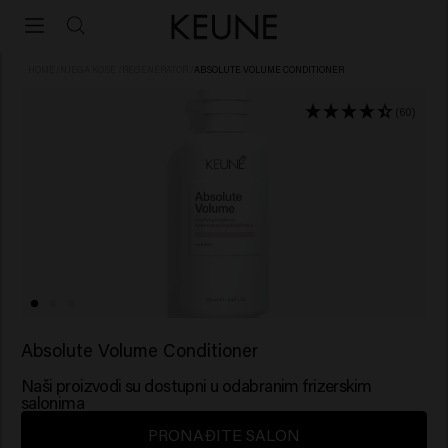
HOME
/
NJEGA KOSE
/
REGENERATOR
/
ABSOLUTE VOLUME CONDITIONER
(60)
Absolute Volume Conditioner
Naši proizvodi su dostupni u odabranim frizerskim
salonima
PRONAĐITE SALON