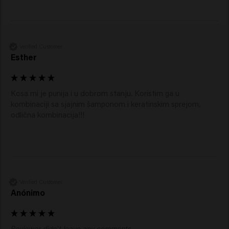
Verified Customer
Esther
Kosa mi je punija i u dobrom stanju. Koristim ga u 
kombinaciji sa sjajnim šamponom i keratinskim sprejom, 
odlična kombinacija!!! 
Verified Customer
Anónimo
Reviewer didn't leave any comments