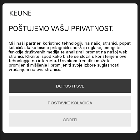
POŠTUJEMO VAŠU PRIVATNOST.
Looks like you are in
United
States of America
Verified Customer
Mi i naši partneri koristimo tehnologiju na našoj stranici, poput
Julia
kolačića, kako bismo prilagodili sadržaj i oglase, omogućili
funkcije društvenih medija te analizirali promet na našoj web
stranici. Kliknite ispod kako biste se složili s korištenjem ove
Click on Go or choose your location below
tehnologije na internetu. U svakom trenutku možete
promijeniti mišljenje i promijeniti svoje izbore suglasnosti
Budući da se radi o regeneratoru, a ne šamponu koji nanosite 
vraćanjem na ovu stranicu.
na korijen kose, sam po sebi ne daje puno volumena. 
Kombiniram ovaj regenerator sa šamponom osjetljivim na 
🇺🇸
United States of America 🛒
DOPUSTI SVE
vlasište i vrlo je lijepa kombinacija za moje osjetljivo vlasište. 
Moja kosa se lako češlja i osjećam da ima više potencijala 
zadržati volumen zbog regeneratora. Preporučljivo je češljati 
Go
POSTAVKE KOLAČIĆA
kosu s regeneratorom u njoj pod tušem odgovarajućom 
četkom ili češljem, što omogućuje regeneratoru da bolje 
ODBITI
obavlja svoj posao s obzirom na prethodno spomenuti 
volumen 