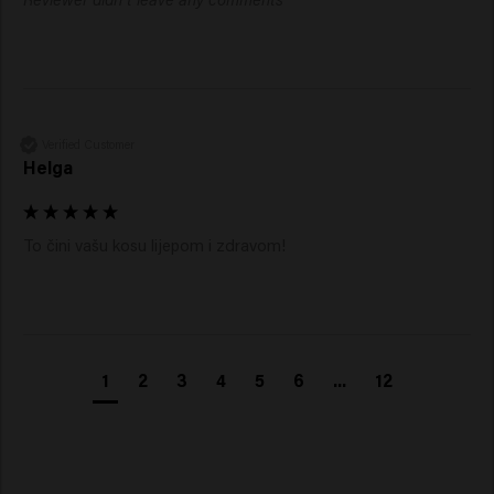
Verified Customer
Helga
To čini vašu kosu lijepom i zdravom!
1
2
3
4
5
6
...
12